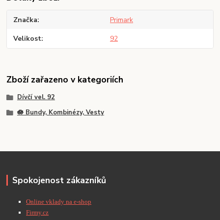
Značka
Primark
Velikost
92
Zboží zařazeno v kategoriích
Dívčí vel. 92
🪷 Bundy, Kombinézy, Vesty
Spokojenost zákazníků
Online vklady na e-shop
Firmy.cz