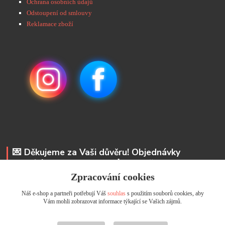
Ochrana osobních údajů
Odstoupení od smlouvy
Reklamace zboží
💌 Děkujeme za Vaši důvěru! Objednávky
odesíláme do 48 hodin. 📩 Na vaše e-maily
odpovíme do 24 hodin.
Zpracování cookies
Náš e-shop a partneři potřebují Váš
souhlas
s použitím souborů cookies, aby
Andrea Kyselová DiS.
Vám mohli zobrazovat informace týkající se Vašich zájmů.
+ 420 737 352 681