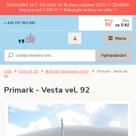
DOVOLENÁ 24.7.-9.8.2026. 50 % sleva s kódem: LETO 🤍 ZDARMA
doprava nad 1 000 Kč 🤍 Nakupujte na kusy i na váhu 🤍
0
ks
+ 420 737 352 681
za
0 Kč
Menu
Vyhledávání
Úvod
Dívčí vel. 92
🪷 Bundy, Kombinézy, Vesty
Primark - Vesta vel.
92
Primark - Vesta vel. 92