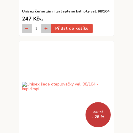
Unisex černé zimní zateplené kalhoty vel. 98/104
247 Kč
/
ks
Přidat do košíku
248 Kč
- 26 %