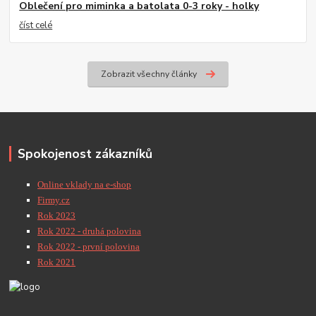
Oblečení pro miminka a batolata 0-3 roky - holky
číst celé
Zobrazit všechny články
Spokojenost zákazníků
Online vklady na e-shop
Firmy.cz
Rok 2023
Rok 2022 - druhá polovina
Rok 2022 - první polovina
Rok 2021