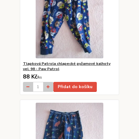
Tlapková Patrola chlapecké pyžamové kalhoty
vel. 98 - Paw Patrol
88 Kč
/
ks
Přidat do košíku