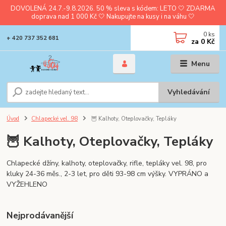
DOVOLENÁ 24.7.-9.8.2026. 50 % sleva s kódem: LETO 🤍 ZDARMA
doprava nad 1 000 Kč 🤍 Nakupujte na kusy i na váhu 🤍
0
ks
+ 420 737 352 681
za
0 Kč
Menu
Vyhledávání
Úvod
Chlapecké vel. 98
🦉 Kalhoty, Oteplovačky, Tepláky
🦉 Kalhoty, Oteplovačky, Tepláky
Chlapecké džíny, kalhoty, oteplovačky, rifle, tepláky vel. 98, pro
kluky 24-36 měs., 2-3 let, pro děti 93-98 cm výšky. VYPRÁNO a
VYŽEHLENO
Nejprodávanější