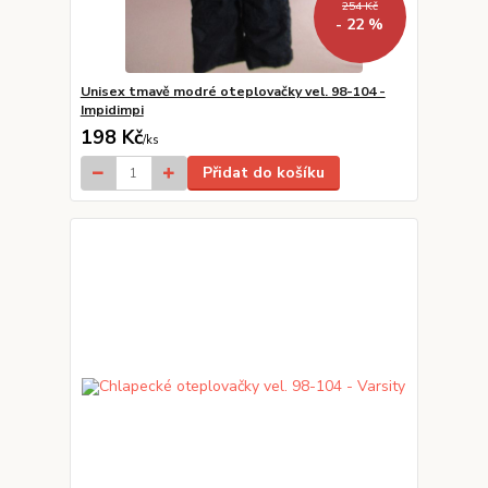
254 Kč
- 22 %
Unisex tmavě modré oteplovačky vel. 98-104 -
Impidimpi
198 Kč
/
ks
Přidat do košíku