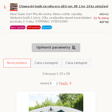
1.
Chlapecký balík na váhu pro děti vel. 98, 1 kg, 10 ks oblečení
Akce! Super stav! Mix dle sezóny, kterou zvolíte, výprodej.
489 Kč
Velikostní balík 1 kilo tj. 10ks značkového second hand oblečení
11 % sleva
pro kluky 2-3 roku. VYPRÁNO, VYŽEHLENO
437 Kč
Akce - balíčky
TOP produkt
Novinka
Upřesnit parametry
Nově přidáno
Cena vzestupně
Cena sestupně
Zobrazuji 1-15 z 29
strana
z 2
další