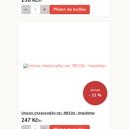
258 Kč
/
ks
Přidat do košíku
277 Kč
- 11 %
Unisex oteplovačky vel. 98/104 - Impidimpi
247 Kč
/
ks