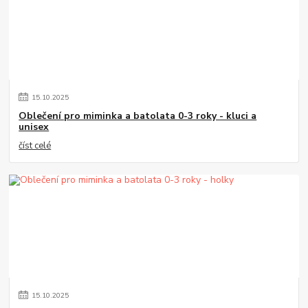
15
.
10
.
2025
Oblečení pro miminka a batolata 0-3 roky - kluci a
unisex
číst celé
15
.
10
.
2025