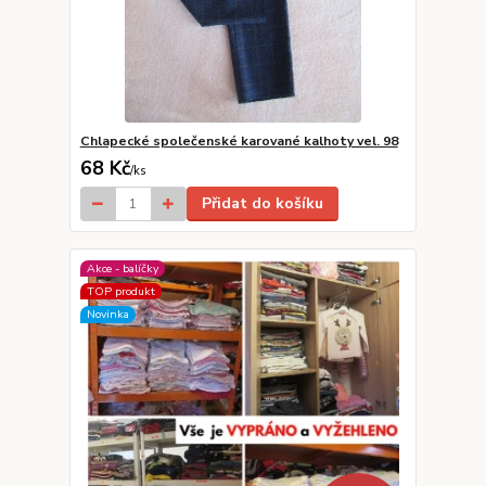
Chlapecké společenské karované kalhoty vel. 98
68 Kč
/
ks
Přidat do košíku
Akce - balíčky
TOP produkt
Novinka