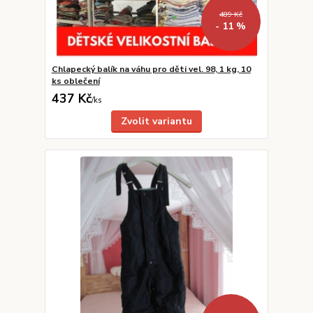
489 Kč
- 11 %
Chlapecký balík na váhu pro děti vel. 98, 1 kg, 10
ks oblečení
437 Kč
/
ks
Zvolit variantu