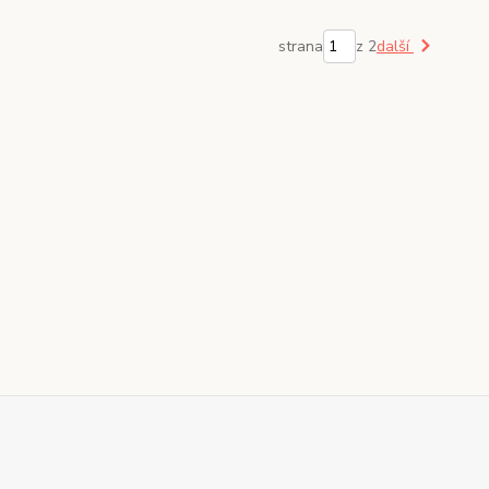
strana
z 2
další