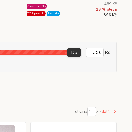
489 Kč
Akce - balíčky
19 % sleva
TOP produkt
Novinka
396 Kč
Do
Kč
strana
z 2
další