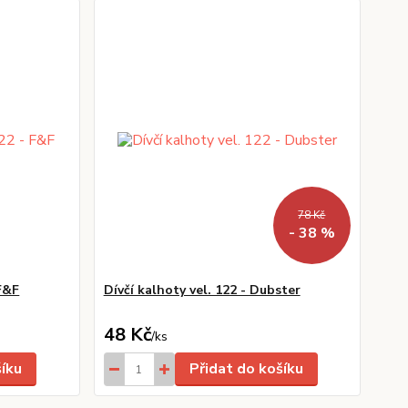
78 Kč
- 38 %
 F&F
Dívčí kalhoty vel. 122 - Dubster
48 Kč
/
ks
šíku
Přidat do košíku