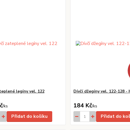
teplené legíny vel. 122
Dívčí džegíny vel. 122-128 
č
184 Kč
/
ks
/
ks
Přidat do košíku
Přidat do ko