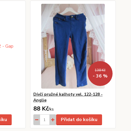
138 Kč
- 36 %
Dívčí pružné kalhoty vel. 122-128 -
Anglie
88 Kč
/
ks
šíku
Přidat do košíku