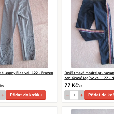
dé legíny Elsa vel. 122 - Frozen
Dívčí tmavě modré pruhova
teplákové legíny vel. 122 - 
77 Kč
/
ks
/
ks
Přidat do košíku
Přidat do ko