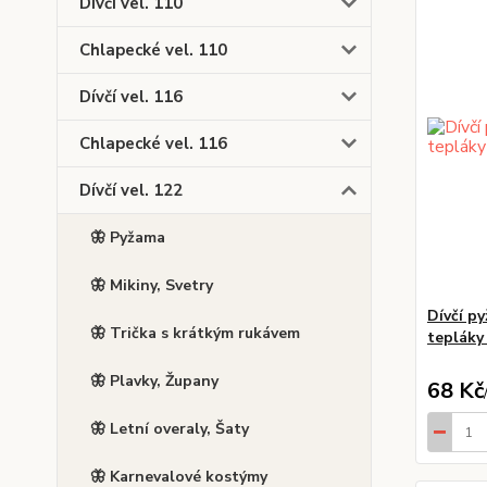
Dívčí vel. 110
Chlapecké vel. 110
Dívčí vel. 116
Chlapecké vel. 116
Dívčí vel. 122
🦋 Pyžama
🦋 Mikiny, Svetry
Dívčí p
🦋 Trička s krátkým rukávem
tepláky 
🦋 Plavky, Župany
68 Kč
🦋 Letní overaly, Šaty
🦋 Karnevalové kostýmy