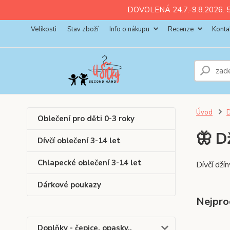
ll💚
💚
💚
💚
💚
DOVOLENÁ 24.7.-9.8.2026. 5
Velikosti
Stav zboží
Info o nákupu
Recenze
Konta
Úvod
D
Oblečení pro děti 0-3 roky
🦋 D
Dívčí oblečení 3-14 let
Chlapecké oblečení 3-14 let
Dívčí dží
Dárkové poukazy
Nejpro
Doplňky - čepice, opasky..