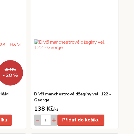
254 Kč
- 28 %
- H&M
Dívčí manchestrové džegíny vel. 122 -
George
138 Kč
/
ks
šíku
Přidat do košíku