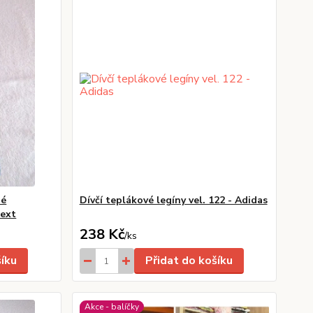
né
Dívčí teplákové legíny vel. 122 - Adidas
Next
238 Kč
/
ks
šíku
Přidat do košíku
Akce - balíčky