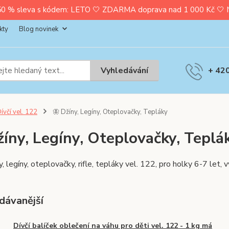
0 % sleva s kódem: LETO 🤍 ZDARMA doprava nad 1 000 Kč 🤍 Nak
kty
Blog novinek
Vyhledávání
+ 42
ívčí vel. 122
🦋 Džíny, Legíny, Oteplovačky, Tepláky
žíny, Legíny, Oteplovačky, Teplá
ny, legíny, oteplovačky, rifle, tepláky vel. 122, pro holky 6
dávanější
Dívčí balíček oblečení na váhu pro děti vel. 122 - 1 kg má