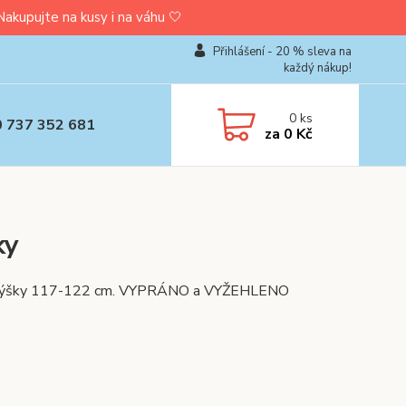
upujte na kusy i na váhu 🤍
Přihlášení - 20 % sleva na
každý nákup!
0
ks
0 737 352 681
za
0 Kč
ky
-7 let, výšky 117-122 cm. VYPRÁNO a VYŽEHLENO