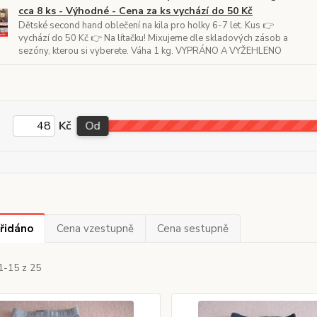
cca 8 ks - Výhodné - Cena za ks vychází do 50 Kč
Dětské second hand oblečení na kila pro holky 6-7 let. Kus 👉
vychází do 50 Kč 👉 Na lítačku! Mixujeme dle skladových zásob a
sezóny, kterou si vyberete. Váha 1 kg. VYPRÁNO A VYŽEHLENO
Kč
Od
řidáno
Cena vzestupně
Cena sestupně
1-15 z 25