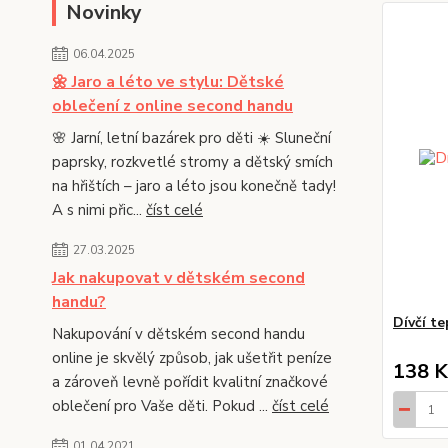
Novinky
06.04.2025
🌼 Jaro a léto ve stylu: Dětské
oblečení z online second handu
🌸 Jarní, letní bazárek pro děti ☀️ Sluneční
paprsky, rozkvetlé stromy a dětský smích
na hřištích – jaro a léto jsou konečně tady!
A s nimi přic...
číst celé
27.03.2025
Jak nakupovat v dětském second
handu?
Dívčí te
Nakupování v dětském second handu
online je skvělý způsob, jak ušetřit peníze
138 K
a zároveň levně pořídit kvalitní značkové
oblečení pro Vaše děti. Pokud ...
číst celé
01.04.2021