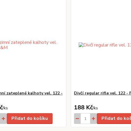
mní zateplené kalhoty vel. 122 -
Divčí regular rifle vel. 122 -
č
188 Kč
/
ks
/
ks
Přidat do košíku
Přidat do ko