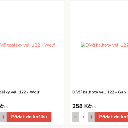
pláky vel. 122 - Wolf
Dívčí kalhoty vel. 122 - Gap
č
258 Kč
/
ks
/
ks
Přidat do košíku
Přidat do ko