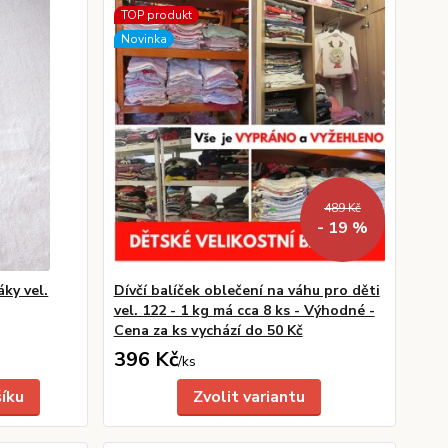
TOP produkt
Novinka
489 Kč
- 19 %
ky vel.
Dívčí balíček oblečení na váhu pro děti
vel. 122 - 1 kg má cca 8 ks - Výhodné -
Cena za ks vychází do 50 Kč
396 Kč
/
ks
šíku
Zvolit variantu