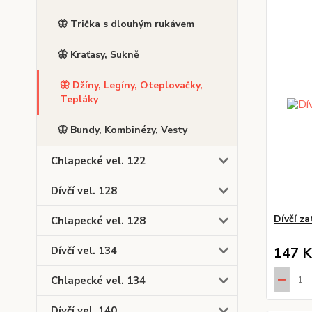
🦋 Trička s dlouhým rukávem
🦋 Kraťasy, Sukně
🦋 Džíny, Legíny, Oteplovačky,
Tepláky
🦋 Bundy, Kombinézy, Vesty
Chlapecké vel. 122
Dívčí vel. 128
Dívčí za
Chlapecké vel. 128
Dívčí vel. 134
147 K
Chlapecké vel. 134
Dívčí vel. 140