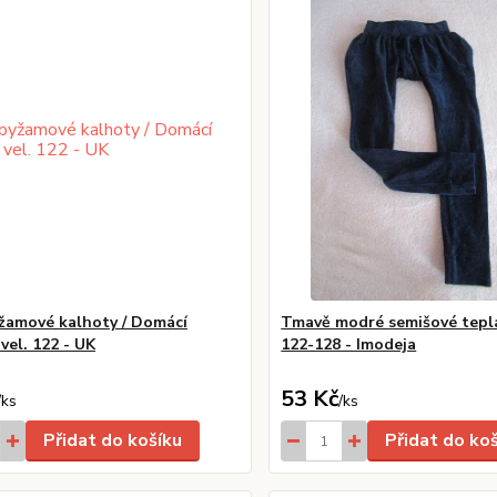
yžamové kalhoty / Domácí
Tmavě modré semišové teplá
vel. 122 - UK
122-128 - Imodeja
53 Kč
/
ks
/
ks
Přidat do košíku
Přidat do ko