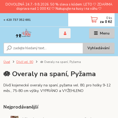
DOVOLENÁ 24.7.-9.8.2026. 50 % sleva s kódem: LETO 🤍 ZDARMA
doprava nad 1 000 Kč 🤍 Nakupujte na kusy i na váhu 🤍
0
ks
+ 420 737 352 681
za
0 Kč
Menu
Vyhledávání
Úvod
Dívčí vel. 80
🪷 Overaly na spaní, Pyžama
🪷 Overaly na spaní, Pyžama
Dívčí kojenecké overaly na spaní, pyžama vel. 80, pro holky 9-12
měs., 75-80 cm výšky. VYPRÁNO a VYŽEHLENO
Nejprodávanější