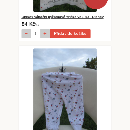
Unisex vánoční pyžamové tričko vel. 80 - Disney
84 Kč
/
ks
Přidat do košíku