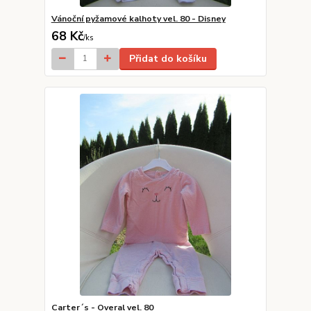
Vánoční pyžamové kalhoty vel. 80 - Disney
68 Kč
/
ks
Přidat do košíku
Carter´s - Overal vel. 80