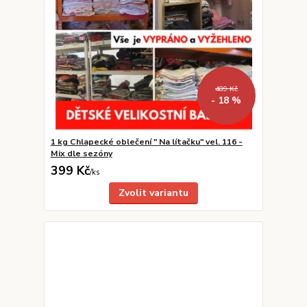
489 Kč
- 18 %
1 kg Chlapecké oblečení " Na lítačku" vel. 116 -
Mix dle sezóny
399 Kč
/
ks
Zvolit variantu