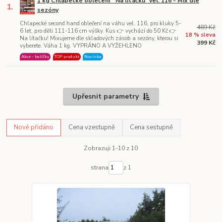
1 kg Chlapecké oblečení " Na lítačku" vel. 116 - Mix dle
1.
sezóny
Chlapecké second hand oblečení na váhu vel. 116, pro kluky 5-
489 Kč
6 let, pro děti 111-116 cm výšky. Kus 👉 vychází do 50 Kč 👉
18 % sleva
Na lítačku! Mixujeme dle skladových zásob a sezóny, kterou si
399 Kč
vyberete. Váha 1 kg. VYPRÁNO A VYŽEHLENO
Akce - balíčky
TOP produkt
Novinka
Upřesnit parametry
Nově přidáno
Cena vzestupně
Cena sestupně
Zobrazuji 1-10 z 10
strana
z 1