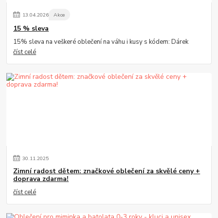
13
.
04
.
2026
Akce
15 % sleva
15% sleva na veškeré oblečení na váhu i kusy s kódem: Dárek
číst celé
30
.
11
.
2025
Zimní radost dětem: značkové oblečení za skvělé ceny +
doprava zdarma!
číst celé