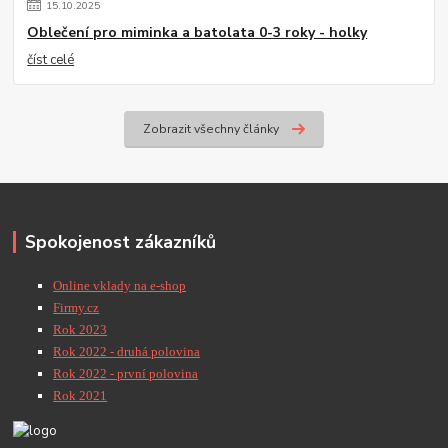
15
.
10
.
2025
Oblečení pro miminka a batolata 0-3 roky - holky
číst celé
Zobrazit všechny články
Spokojenost zákazníků
Online vklady na e-shop
Firmy.cz
Rok 2023
Rok 2022 - druhá polovina
Rok 2022 - první polovina
Rok 2021