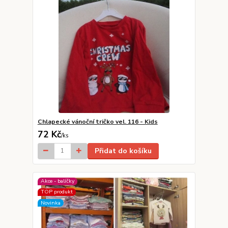
Chlapecké vánoční tričko vel. 116 - Kids
72 Kč
/
ks
Přidat do košíku
Akce - balíčky
TOP produkt
Novinka