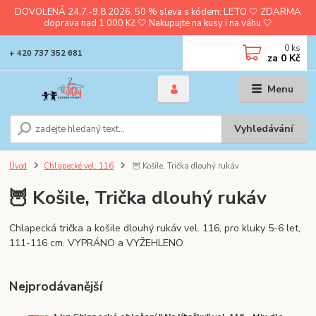
DOVOLENÁ 24.7.-9.8.2026. 50 % sleva s kódem: LETO 🤍 ZDARMA
doprava nad 1 000 Kč 🤍 Nakupujte na kusy i na váhu 🤍
0
ks
+ 420 737 352 681
za
0 Kč
Menu
Vyhledávání
Úvod
Chlapecké vel. 116
🦉 Košile, Trička dlouhý rukáv
🦉 Košile, Trička dlouhý rukáv
Chlapecká trička a košile dlouhý rukáv vel. 116, pro kluky 5-6 let,
111-116 cm. VYPRÁNO a VYŽEHLENO
Nejprodávanější