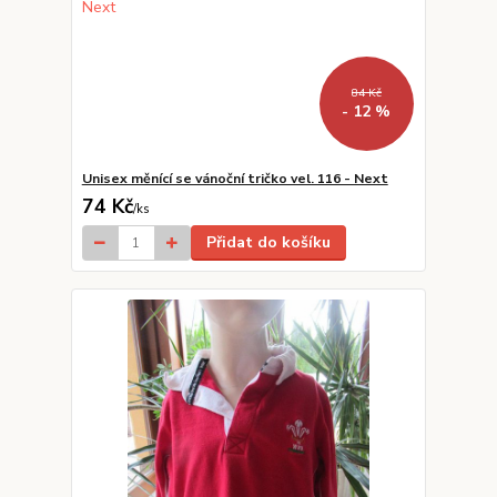
84 Kč
- 12 %
Unisex měnící se vánoční tričko vel. 116 - Next
74 Kč
/
ks
Přidat do košíku