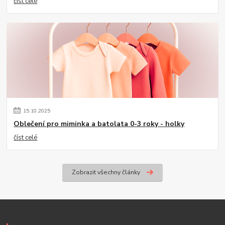
číst celé
15
.
10
.
2025
Oblečení pro miminka a batolata 0-3 roky - holky
číst celé
Zobrazit všechny články