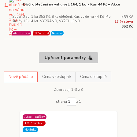
1.
Dívčí oblečení na váhu vel. 164, 1 kg - Kus 44 Kč – Akce
Super stav! 1 kg 352 Kč. 8 ks oblečení. Kus vyjde na 44 Kč. Pro
489 Kč
slečny 13-14 let. VYPRÁNO, VYŽEHLENO
28 % sleva
352 Kč
Akce - balíčky
TOP produkt
Novinka
Upřesnit parametry
Nově přidáno
Cena vzestupně
Cena sestupně
Zobrazuji 1-3 z 3
strana
z 1
Akce - balíčky
TOP produkt
Novinka