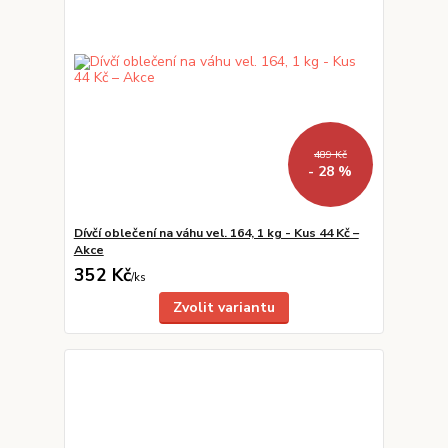
489 Kč
- 28 %
Dívčí oblečení na váhu vel. 164, 1 kg - Kus 44 Kč –
Akce
352 Kč
/
ks
Zvolit variantu