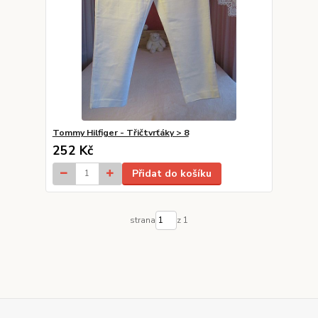
Tommy Hilfiger - Třičtvrťáky > 8
252 Kč
Přidat do košíku
strana
z 1