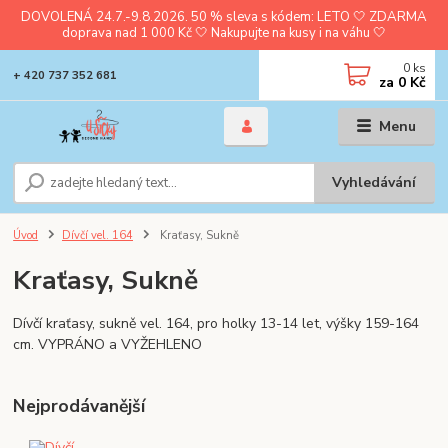
DOVOLENÁ 24.7.-9.8.2026. 50 % sleva s kódem: LETO 🤍 ZDARMA
doprava nad 1 000 Kč 🤍 Nakupujte na kusy i na váhu 🤍
0
ks
+ 420 737 352 681
za
0 Kč
Menu
Vyhledávání
Úvod
Dívčí vel. 164
Kraťasy, Sukně
Kraťasy, Sukně
Dívčí kraťasy, sukně vel. 164, pro holky 13-14 let, výšky 159-164
cm. VYPRÁNO a VYŽEHLENO
Nejprodávanější