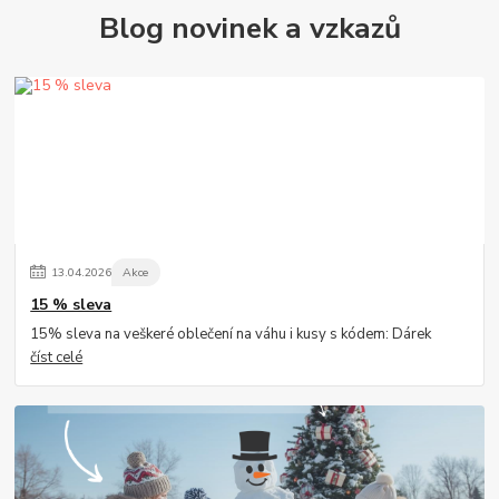
Blog novinek a vzkazů
13
.
04
.
2026
Akce
15 % sleva
15% sleva na veškeré oblečení na váhu i kusy s kódem: Dárek
číst celé