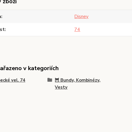
y zboží
a
Disney
st
74
zařazeno v kategoriích
ecké vel. 74
🦉 Bundy, Kombinézy,
Vesty