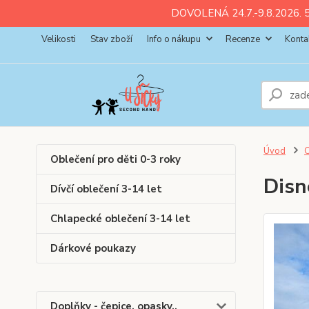
ll💚
💚
💚
💚
💚
DOVOLENÁ 24.7.-9.8.2026. 5
Velikosti
Stav zboží
Info o nákupu
Recenze
Konta
Úvod
C
Oblečení pro děti 0-3 roky
Disn
Dívčí oblečení 3-14 let
Chlapecké oblečení 3-14 let
Dárkové poukazy
Doplňky - čepice, opasky..