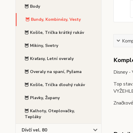
🦉 Body
🦉 Bundy, Kombinézy, Vesty
🦉 Košile, Trička krátký rukáv
Kompl
🦉 Mikiny, Svetry
🦉 Kraťasy, Letní overaly
Komple
Disney - 
🦉 Overaly na spaní, Pyžama
Top stav
🦉 Košile, Trička dlouhý rukáv
VYŽEHL
🦉 Plavky, Župany
Značkové 
🦉 Kalhoty, Oteplovačky,
Tepláky
Dívčí vel. 80