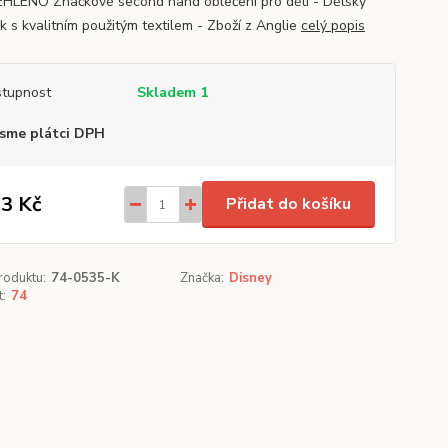
HLENO Značkové second hand oblečení pro děti - Dětský
k s kvalitním použitým textilem - Zboží z Anglie
celý popis
tupnost
Skladem 1
sme plátci DPH
3 Kč
Přidat do košíku
roduktu:
74-0535-K
Značka:
Disney
t:
74