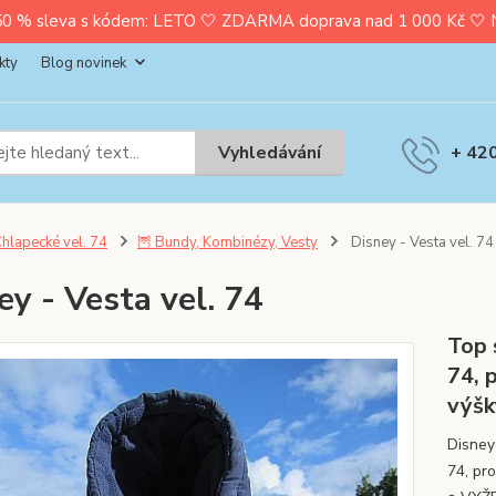
0 % sleva s kódem: LETO 🤍 ZDARMA doprava nad 1 000 Kč 🤍 Nak
kty
Blog novinek
Vyhledávání
+ 42
hlapecké vel. 74
🦉 Bundy, Kombinézy, Vesty
Disney - Vesta vel. 74
ey - Vesta vel. 74
Top 
74, 
výš
Disney
74, pr