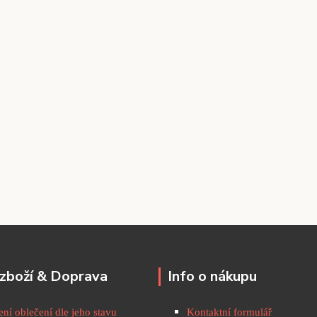
zboží & Doprava
Info o nákupu
ní oblečení dle jeho stavu
Kontaktní formulář