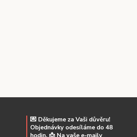
💌 Děkujeme za Vaši důvěru!
Objednávky odesíláme do 48
hodin. 📩 Na vaše e-maily