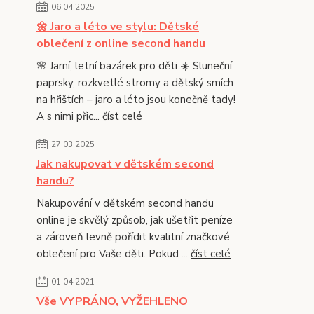
06.04.2025
🌼 Jaro a léto ve stylu: Dětské
oblečení z online second handu
🌸 Jarní, letní bazárek pro děti ☀️ Sluneční
paprsky, rozkvetlé stromy a dětský smích
na hřištích – jaro a léto jsou konečně tady!
A s nimi přic...
číst celé
27.03.2025
Jak nakupovat v dětském second
handu?
Nakupování v dětském second handu
online je skvělý způsob, jak ušetřit peníze
a zároveň levně pořídit kvalitní značkové
oblečení pro Vaše děti. Pokud ...
číst celé
01.04.2021
Vše VYPRÁNO, VYŽEHLENO