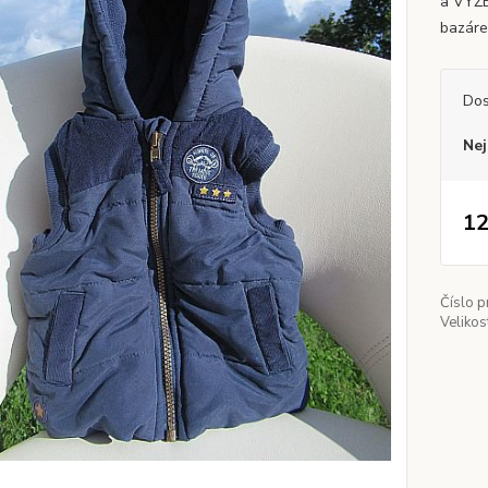
a VYŽE
bazáre
Dos
Nej
12
Číslo p
Velikos