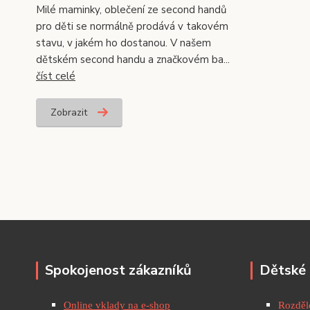
Milé maminky, oblečení ze second handů
pro děti se normálně prodává v takovém
stavu, v jakém ho dostanou. V našem
dětském second handu a značkovém ba...
číst celé
Zobrazit
Spokojenost zákazníků
Dětské 
Online vklady na e-shop
Rozděle