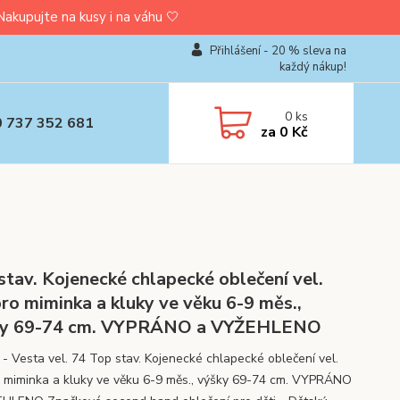
upujte na kusy i na váhu 🤍
Přihlášení - 20 % sleva na
každý nákup!
0
ks
0 737 352 681
za
0 Kč
stav. Kojenecké chlapecké oblečení vel.
pro miminka a kluky ve věku 6-9 měs.,
ky 69-74 cm. VYPRÁNO a VYŽEHLENO
 - Vesta vel. 74 Top stav. Kojenecké chlapecké oblečení vel.
o miminka a kluky ve věku 6-9 měs., výšky 69-74 cm. VYPRÁNO