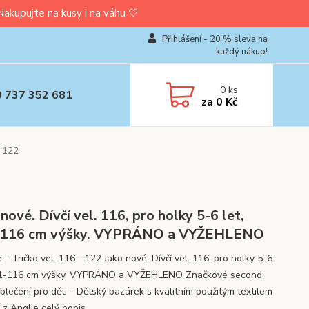
upujte na kusy i na váhu 🤍
Přihlášení - 20 % sleva na
každý nákup!
0
ks
0 737 352 681
za
0 Kč
- 122
 nové. Dívčí vel. 116, pro holky 5-6 let,
-116 cm výšky. VYPRÁNO a VYŽEHLENO
- Tričko vel. 116 - 122 Jako nové. Dívčí vel. 116, pro holky 5-6
11-116 cm výšky. VYPRÁNO a VYŽEHLENO Značkové second
blečení pro děti - Dětský bazárek s kvalitním použitým textilem
í z Anglie
celý popis