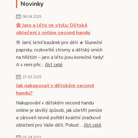
Novinky
06.04.2025
🌼 Jaro a léto ve stylu: Dětské
oblečení z online second handu
🌸 Jarní, letní bazárek pro děti ☀️ Sluneční
paprsky, rozkvetlé stromy a dětský smích
na hřištích – jaro a léto jsou konečně tady!
A s nimi přic...
číst celé
27.03.2025
Jak nakupovat v dětském second
handu?
Nakupování v dětském second handu
online je skvělý způsob, jak ušetřit peníze
a zároveň levně pořídit kvalitní značkové
oblečení pro Vaše děti. Pokud ...
číst celé
01.04.2021