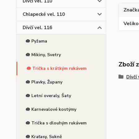
Dívčí vel. 110
Značk
Chlapecké vel. 110
Veliko
Dívčí vel. 116
🪷 Pyžama
🪷 Mikiny, Svetry
Zboží 
🪷 Trička s krátkým rukávem
Dívčí 
🪷 Plavky, Župany
🪷 Letní overaly, Šaty
🪷 Karnevalové kostýmy
🪷 Trička s dlouhým rukávem
🪷 Kraťasy, Sukně