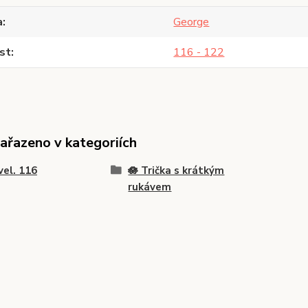
a
George
st
116 - 122
zařazeno v kategoriích
vel. 116
🪷 Trička s krátkým
rukávem