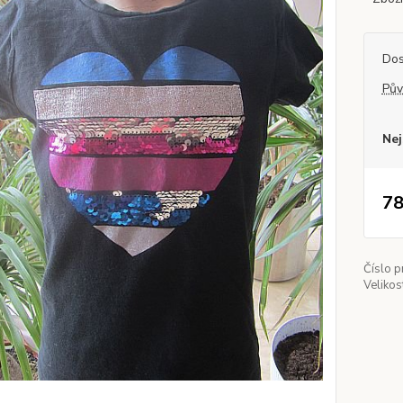
Dos
Pův
Nej
78
Číslo p
Velikos