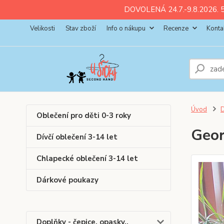
ll💚
💚
💚
💚
💚
DOVOLENÁ 24.7.-9.8.2026. 5
Velikosti
Stav zboží
Info o nákupu
Recenze
Konta
Úvod
D
Oblečení pro děti 0-3 roky
Geor
Dívčí oblečení 3-14 let
Chlapecké oblečení 3-14 let
Dárkové poukazy
Doplňky - čepice, opasky..