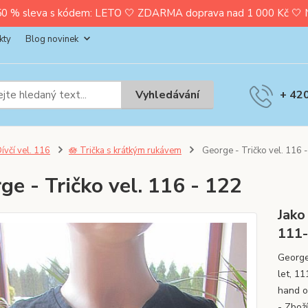
0 % sleva s kódem: LETO 🤍 ZDARMA doprava nad 1 000 Kč 🤍 Nak
kty
Blog novinek
Vyhledávání
+ 42
ívčí vel. 116
🪷 Trička s krátkým rukávem
George - Tričko vel. 116 
ge - Tričko vel. 116 - 122
Jako
111
George 
let, 1
hand o
- Zbož