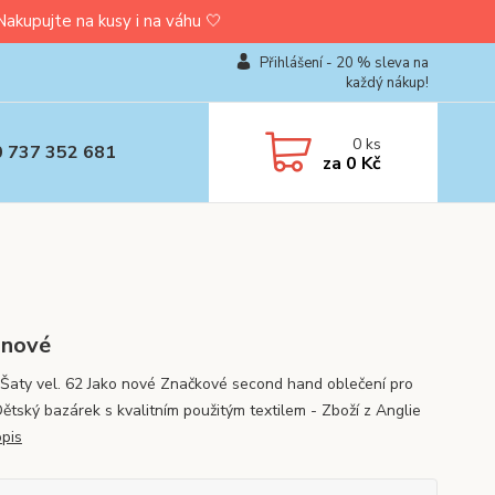
upujte na kusy i na váhu 🤍
Přihlášení - 20 % sleva na
každý nákup!
0
ks
0 737 352 681
za
0 Kč
 nové
Šaty vel. 62 Jako nové Značkové second hand oblečení pro
Dětský bazárek s kvalitním použitým textilem - Zboží z Anglie
opis