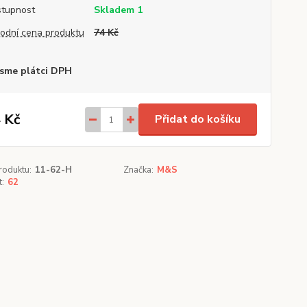
tupnost
Skladem 1
odní cena produktu
74 Kč
sme plátci DPH
 Kč
Přidat do košíku
roduktu:
11-62-H
Značka:
M&S
t:
62