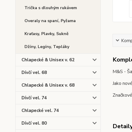
Trička s dlouhým rukávem
Overaly na spaní, Pyžama
Kraťasy, Plavky, Sukně
Kompl
Džíny, Legíny, Tepláky
Komple
Chlapecké & Unisex v. 62
M&S - Ša
Dívčí vel. 68
Jako nov
Chlapecké & Unisex v. 68
Značkové 
Dívčí vel. 74
Chlapecké vel. 74
Dívčí vel. 80
Detail