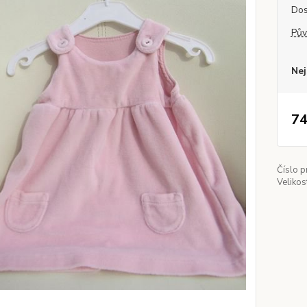
Dos
Pův
Nej
74
Číslo p
Velikos