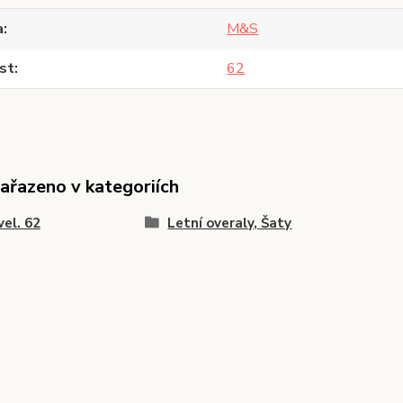
a
M&S
st
62
zařazeno v kategoriích
vel. 62
Letní overaly, Šaty