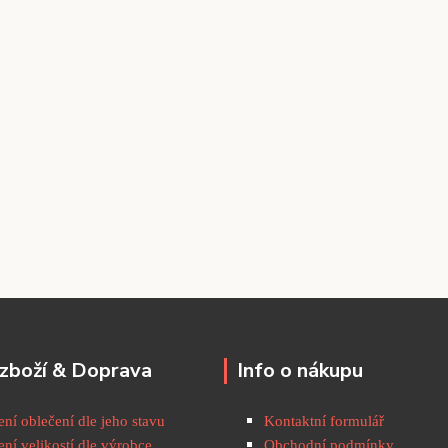
zboží & Doprava
Info o nákupu
ní oblečení dle jeho stavu
Kontaktní formulář
ní velikostí dle výrobce
Obchodní podmínky