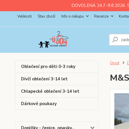
ll💚
💚
💚
💚
💚
DOVOLENÁ 24.7.-9.8.2026. 5
Velikosti
Stav zboží
Info o nákupu
Recenze
Konta
Úvod
D
Oblečení pro děti 0-3 roky
M&S 
Dívčí oblečení 3-14 let
Chlapecké oblečení 3-14 let
Dárkové poukazy
Doplňky - čepice, opasky..