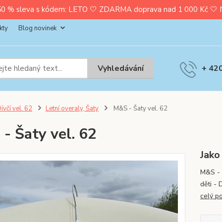
0 % sleva s kódem: LETO 🤍 ZDARMA doprava nad 1 000 Kč 🤍 Nak
kty
Blog novinek
Vyhledávání
+ 42
ívčí vel. 62
Letní overaly, Šaty
M&S - Šaty vel. 62
- Šaty vel. 62
Jako
M&S - 
děti - 
celý p