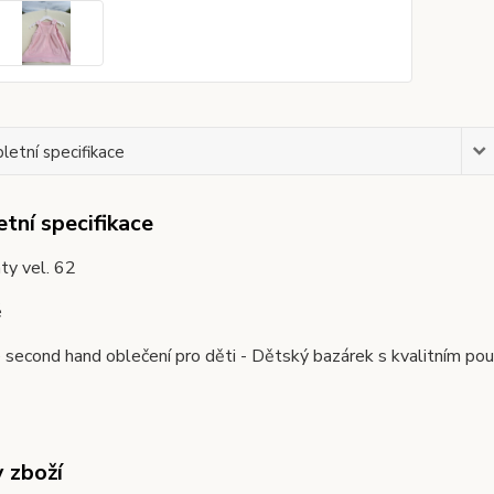
etní specifikace
tní specifikace
ty vel. 62
é
second hand oblečení pro děti - Dětský bazárek s kvalitním pou
y zboží