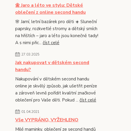
🌼 Jaro a léto ve stylu: Dětské
oblečení z online second handu
🌸 Jarní, letní bazárek pro děti ☀️ Sluneční
paprsky, rozkvetlé stromy a dětský smích
na hřištích – jaro a léto jsou konečně tady!
A s nimi přic...
číst celé
27.03.2025
Jak nakupovat v dětském second
handu?
Nakupování v dětském second handu
online je skvělý způsob, jak ušetřit peníze
a zároveň levně pořídit kvalitní značkové
oblečení pro Vaše děti. Pokud ...
číst celé
01.04.2021
Vše VYPRÁNO, VYŽEHLENO
Milé maminky, oblečení ze second handů