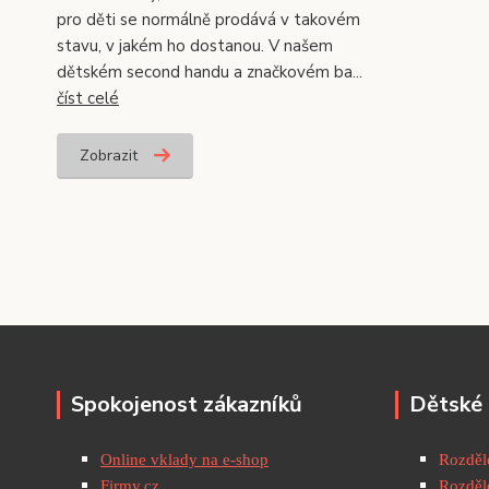
pro děti se normálně prodává v takovém
stavu, v jakém ho dostanou. V našem
dětském second handu a značkovém ba...
číst celé
Zobrazit
Spokojenost zákazníků
Dětské 
Online vklady na e-shop
Rozděle
Firmy.cz
Rozděle