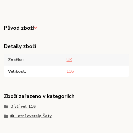
Původ zboží
Detaily zboží
Značka
UK
Velikost
116
Zboží zařazeno v kategoriích
Dívčí vel. 116
🪷 Letní overaly, Šaty