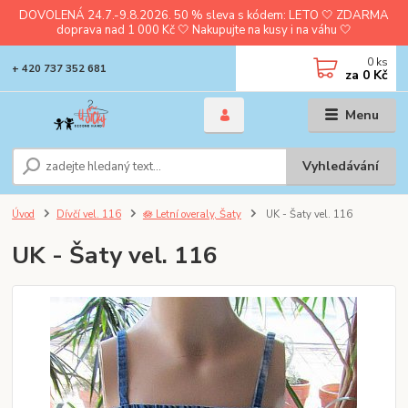
DOVOLENÁ 24.7.-9.8.2026. 50 % sleva s kódem: LETO 🤍 ZDARMA
doprava nad 1 000 Kč 🤍 Nakupujte na kusy i na váhu 🤍
0
ks
+ 420 737 352 681
za
0 Kč
Menu
Vyhledávání
Úvod
Dívčí vel. 116
🪷 Letní overaly, Šaty
UK - Šaty vel. 116
UK - Šaty vel. 116