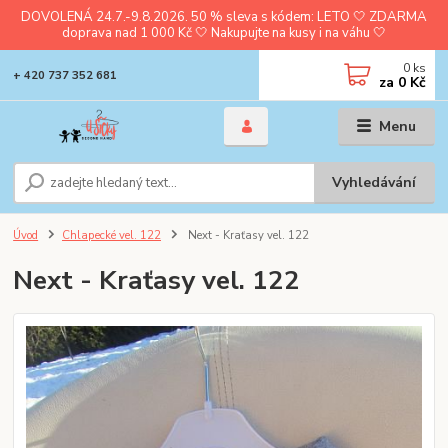
DOVOLENÁ 24.7.-9.8.2026. 50 % sleva s kódem: LETO 🤍 ZDARMA
doprava nad 1 000 Kč 🤍 Nakupujte na kusy i na váhu 🤍
0
ks
+ 420 737 352 681
za
0 Kč
Menu
Vyhledávání
Úvod
Chlapecké vel. 122
Next - Kraťasy vel. 122
Next - Kraťasy vel. 122