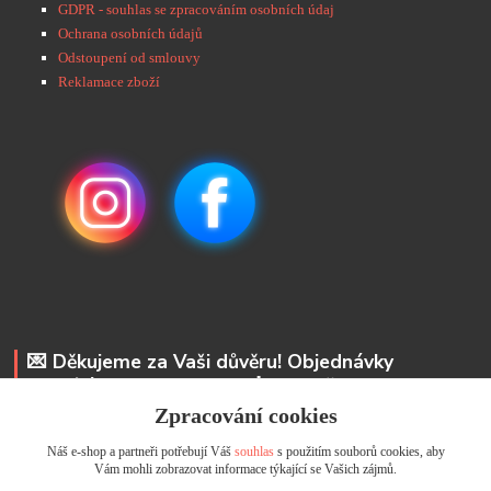
GDPR - souhlas se zpracováním osobních údaj
Ochrana osobních údajů
Odstoupení od smlouvy
Reklamace zboží
💌 Děkujeme za Vaši důvěru! Objednávky
odesíláme do 48 hodin. 📩 Na vaše e-maily
odpovíme do 24 hodin.
Zpracování cookies
Náš e-shop a partneři potřebují Váš
souhlas
s použitím souborů cookies, aby
Andrea Kyselová DiS.
Vám mohli zobrazovat informace týkající se Vašich zájmů.
+ 420 737 352 681