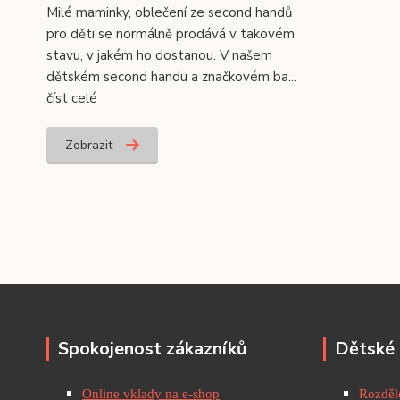
Milé maminky, oblečení ze second handů
pro děti se normálně prodává v takovém
stavu, v jakém ho dostanou. V našem
dětském second handu a značkovém ba...
číst celé
Zobrazit
Spokojenost zákazníků
Dětské 
Online vklady na e-shop
Rozděle