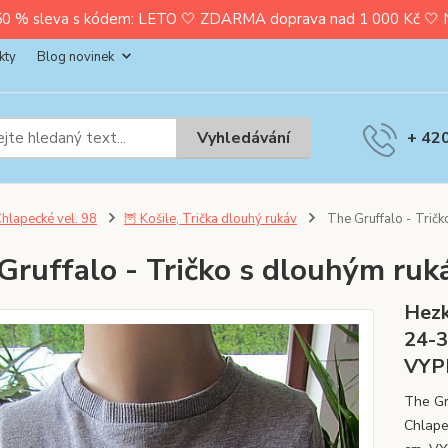
0 % sleva s kódem: LETO 🤍 ZDARMA doprava nad 1 000 Kč 🤍 Nak
kty
Blog novinek
Vyhledávání
+ 42
hlapecké vel. 98
🦉 Košile, Trička dlouhý rukáv
The Gruffalo - Tričk
Gruffalo - Tričko s dlouhým ruk
Hezk
24-3
VYP
The Gr
Chlape