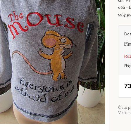
cm. V
děti - 
celý p
Dos
Pův
Roz
Nej
73
Číslo p
Velikos