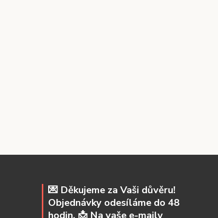
💌 Děkujeme za Vaši důvěru!
Objednávky odesíláme do 48
hodin. 📩 Na vaše e-maily