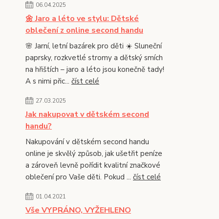
06.04.2025
🌼 Jaro a léto ve stylu: Dětské
oblečení z online second handu
🌸 Jarní, letní bazárek pro děti ☀️ Sluneční
paprsky, rozkvetlé stromy a dětský smích
na hřištích – jaro a léto jsou konečně tady!
A s nimi přic...
číst celé
27.03.2025
Jak nakupovat v dětském second
handu?
Nakupování v dětském second handu
online je skvělý způsob, jak ušetřit peníze
a zároveň levně pořídit kvalitní značkové
oblečení pro Vaše děti. Pokud ...
číst celé
01.04.2021
Vše VYPRÁNO, VYŽEHLENO