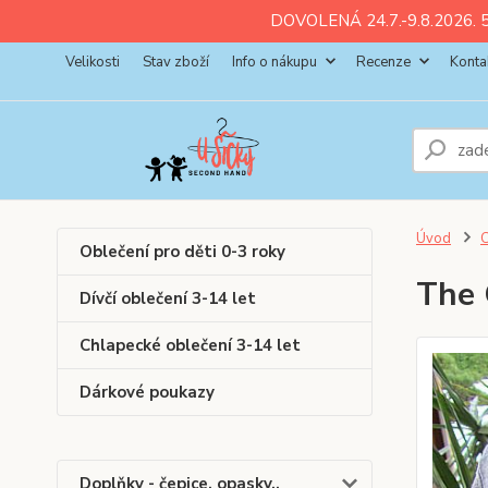
ll💚
💚
💚
💚
💚
DOVOLENÁ 24.7.-9.8.2026. 5
Velikosti
Stav zboží
Info o nákupu
Recenze
Konta
Úvod
C
Oblečení pro děti 0-3 roky
The 
Dívčí oblečení 3-14 let
Chlapecké oblečení 3-14 let
Dárkové poukazy
Doplňky - čepice, opasky..