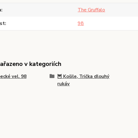
a
The Gruffalo
st
98
zařazeno v kategoriích
ecké vel. 98
🦉 Košile, Trička dlouhý
rukáv