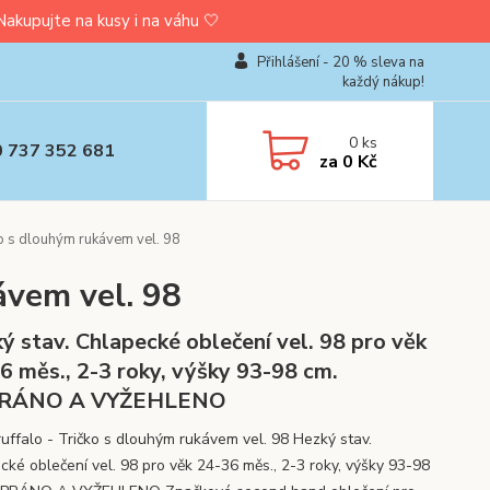
upujte na kusy i na váhu 🤍
Přihlášení - 20 % sleva na
každý nákup!
0
ks
0 737 352 681
za
0 Kč
o s dlouhým rukávem vel. 98
ávem vel. 98
ý stav. Chlapecké oblečení vel. 98 pro věk
6 měs., 2-3 roky, výšky 93-98 cm.
RÁNO A VYŽEHLENO
uffalo - Tričko s dlouhým rukávem vel. 98 Hezký stav.
cké oblečení vel. 98 pro věk 24-36 měs., 2-3 roky, výšky 93-98