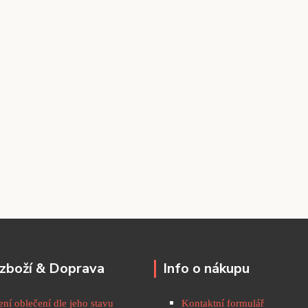
zboží & Doprava
Info o nákupu
ní oblečení dle jeho stavu
Kontaktní formulář