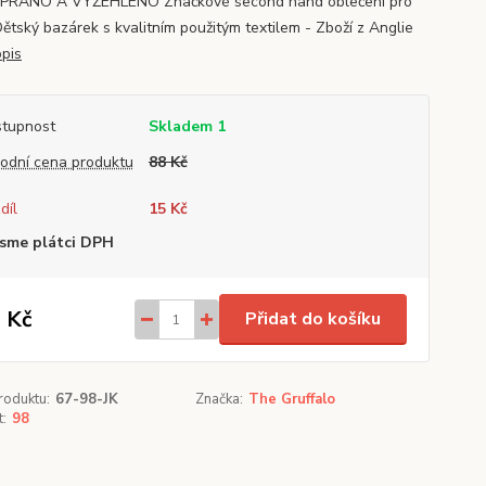
YPRÁNO A VYŽEHLENO Značkové second hand oblečení pro
Dětský bazárek s kvalitním použitým textilem - Zboží z Anglie
opis
tupnost
Skladem 1
odní cena produktu
88 Kč
díl
15 Kč
sme plátci DPH
 Kč
Přidat do košíku
roduktu:
67-98-JK
Značka:
The Gruffalo
t:
98