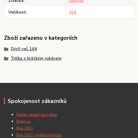
Značka
George
Velikost
164
Zboží zařazeno v kategoriích
Dívčí vel. 164
Trička s krátkým rukávem
Spokojenost zákazníků
Online vklady na e-shop
Firmy.cz
Rok 2023
Rok 2022 - druhá polovina