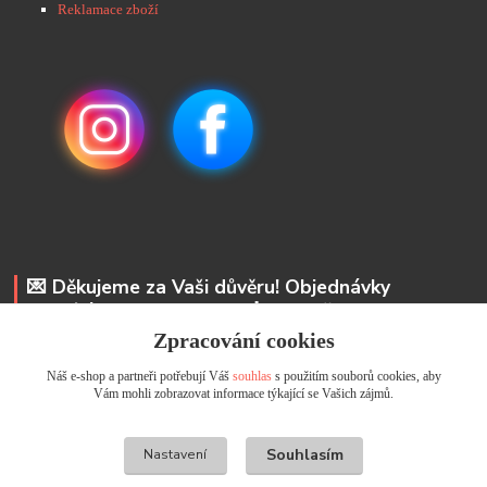
Reklamace zboží
💌 Děkujeme za Vaši důvěru! Objednávky
odesíláme do 48 hodin. 📩 Na vaše e-maily
odpovíme do 24 hodin.
Zpracování cookies
Náš e-shop a partneři potřebují Váš
souhlas
s použitím souborů cookies, aby
Andrea Kyselová DiS.
Vám mohli zobrazovat informace týkající se Vašich zájmů.
+ 420 737 352 681
info@usicky.cz
Souhlasím
Nastavení