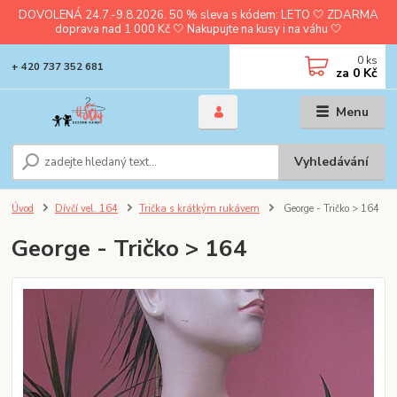
DOVOLENÁ 24.7.-9.8.2026. 50 % sleva s kódem: LETO 🤍 ZDARMA
doprava nad 1 000 Kč 🤍 Nakupujte na kusy i na váhu 🤍
0
ks
+ 420 737 352 681
za
0 Kč
Menu
Vyhledávání
Úvod
Dívčí vel. 164
Trička s krátkým rukávem
George - Tričko > 164
George - Tričko > 164