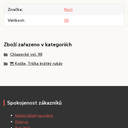
Značka
Next
Velikost
98
Zboží zařazeno v kategoriích
Chlapecké vel. 98
🦉 Košile, Trička krátký rukáv
Spokojenost zákazníků
Online vklady na e-shop
Firmy.cz
Rok 2023