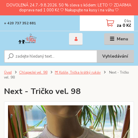
DOVOLENÁ 24.7.-9.8.2026. 50 % sleva s kódem: LETO 🤍 ZDARMA
doprava nad 1 000 Kč 🤍 Nakupujte na kusy i na váhu 🤍
0
ks
+ 420 737 352 681
za
0 Kč
Menu
Vyhledávání
Úvod
Chlapecké vel. 98
🦉 Košile, Trička krátký rukáv
Next - Tričko
vel. 98
Next - Tričko vel. 98