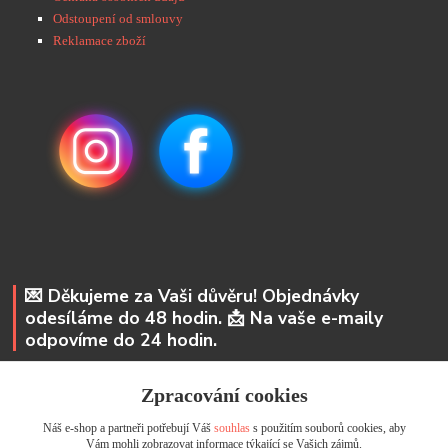
Odstoupení od smlouvy
Reklamace zboží
💌 Děkujeme za Vaši důvěru! Objednávky
odesíláme do 48 hodin. 📩 Na vaše e-maily
odpovíme do 24 hodin.
Andrea Kyselová DiS.
Zpracování cookies
+ 420 737 352 681
Náš e-shop a partneři potřebují Váš
souhlas
s použitím souborů cookies, aby
info@usicky.cz
Vám mohli zobrazovat informace týkající se Vašich zájmů.