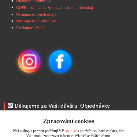
Obchodní podmínky
GDPR - souhlas se zpracováním osobních údaj
Ochrana osobních údajů
Odstoupení od smlouvy
Reklamace zboží
💌 Děkujeme za Vaši důvěru! Objednávky
odesíláme do 48 hodin. 📩 Na vaše e-maily
odpovíme do 24 hodin.
Zpracování cookies
Náš e-shop a partneři potřebují Váš
souhlas
s použitím souborů cookies, aby
Andrea Kyselová DiS.
Vám mohli zobrazovat informace týkající se Vašich zájmů.