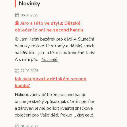
Novinky
06.04.2025
🌼 Jaro a léto ve stylu: Dětské
oblečení z online second handu
🌸 Jarní, letní bazárek pro děti ☀️ Sluneční
paprsky, rozkvetlé stromy a dětský smích
na hřištích – jaro a léto jsou konečně tady!
A s nimi přic...
číst celé
27.03.2025
Jak nakupovat v dětském second
handu?
Nakupování v dětském second handu
online je skvělý způsob, jak ušetřit peníze
a zároveň levně pořídit kvalitní značkové
oblečení pro Vaše děti. Pokud ...
číst celé
01.04.2021