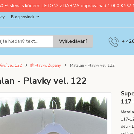
0 % sleva s kódem: LETO 🤍 ZDARMA doprava nad 1 000 Kč 🤍 Nak
kty
Blog novinek
Vyhledávání
+ 42
ívčí vel. 122
🦋 Plavky, Župany
Matalan - Plavky vel. 122
lan - Plavky vel. 122
Supe
117
Matalan
117-12
děti - 
celý p