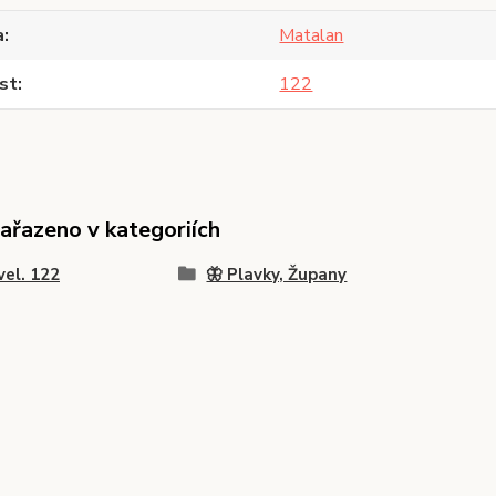
a
Matalan
st
122
zařazeno v kategoriích
vel. 122
🦋 Plavky, Župany