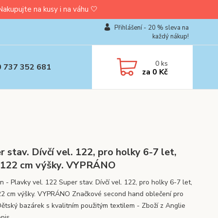
upujte na kusy i na váhu 🤍
Přihlášení - 20 % sleva na
každý nákup!
0
ks
0 737 352 681
za
0 Kč
r stav. Dívčí vel. 122, pro holky 6-7 let,
-122 cm výšky. VYPRÁNO
 - Plavky vel. 122 Super stav. Dívčí vel. 122, pro holky 6-7 let,
2 cm výšky. VYPRÁNO Značkové second hand oblečení pro
Dětský bazárek s kvalitním použitým textilem - Zboží z Anglie
opis