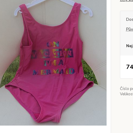
Dos
Pův
Nej
74
Číslo p
Velikos