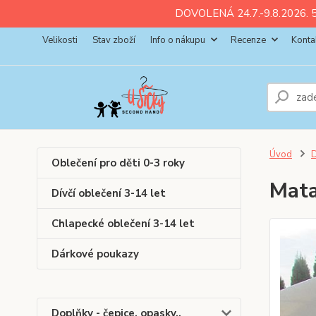
ll💚
💚
💚
💚
💚
DOVOLENÁ 24.7.-9.8.2026. 5
Velikosti
Stav zboží
Info o nákupu
Recenze
Konta
Úvod
D
Oblečení pro děti 0-3 roky
Mata
Dívčí oblečení 3-14 let
Chlapecké oblečení 3-14 let
Dárkové poukazy
Doplňky - čepice, opasky..