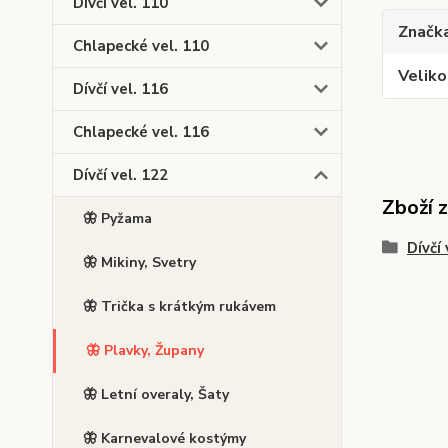
Dívčí vel. 110
Značk
Chlapecké vel. 110
Veliko
Dívčí vel. 116
Chlapecké vel. 116
Dívčí vel. 122
Zboží 
🦋 Pyžama
Dívčí 
🦋 Mikiny, Svetry
🦋 Trička s krátkým rukávem
🦋 Plavky, Župany
🦋 Letní overaly, Šaty
🦋 Karnevalové kostýmy