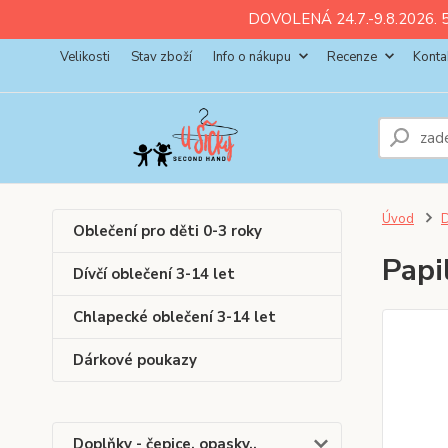
ll💚
💚
💚
💚
💚
DOVOLENÁ 24.7.-9.8.2026. 5
Velikosti
Stav zboží
Info o nákupu
Recenze
Konta
Úvod
D
Oblečení pro děti 0-3 roky
Papi
Dívčí oblečení 3-14 let
Chlapecké oblečení 3-14 let
Dárkové poukazy
Doplňky - čepice, opasky..