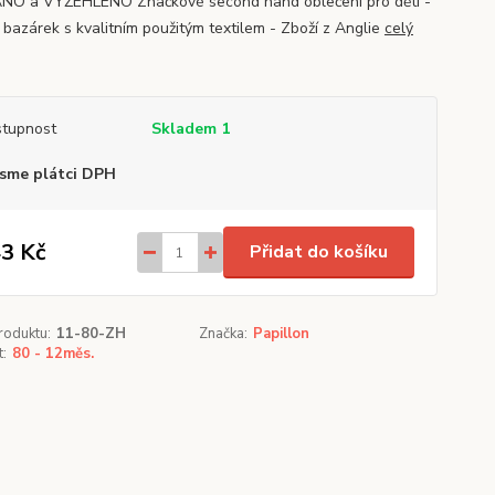
O a VYŽEHLENO Značkové second hand oblečení pro děti -
 bazárek s kvalitním použitým textilem - Zboží z Anglie
celý
tupnost
Skladem 1
sme plátci DPH
3 Kč
Přidat do košíku
roduktu:
11-80-ZH
Značka:
Papillon
t:
80 - 12měs.