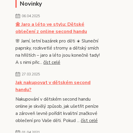
Novinky
06.04.2025
🌼 Jaro a léto ve stylu: Dětské
oblečení z online second handu
🌸 Jarní, letní bazárek pro děti ☀️ Sluneční
paprsky, rozkvetlé stromy a dětský smích
na hřištích – jaro a léto jsou konečně tady!
A s nimi přic...
číst celé
27.03.2025
Jak nakupovat v dětském second
handu?
Nakupování v dětském second handu
online je skvělý způsob, jak ušetřit peníze
a zároveň levně pořídit kvalitní značkové
oblečení pro Vaše děti. Pokud ...
číst celé
01.04.2021