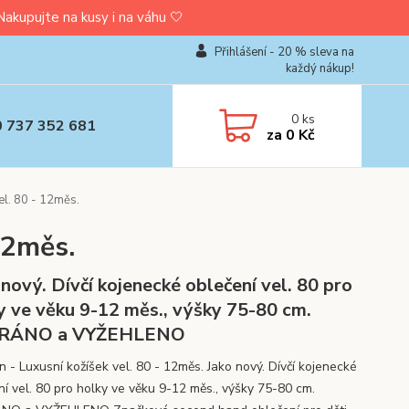
upujte na kusy i na váhu 🤍
Přihlášení - 20 % sleva na
každý nákup!
0
ks
0 737 352 681
za
0 Kč
el. 80 - 12měs.
12měs.
 nový. Dívčí kojenecké oblečení vel. 80 pro
y ve věku 9-12 měs., výšky 75-80 cm.
RÁNO a VYŽEHLENO
n - Luxusní kožíšek vel. 80 - 12měs. Jako nový. Dívčí kojenecké
ní vel. 80 pro holky ve věku 9-12 měs., výšky 75-80 cm.