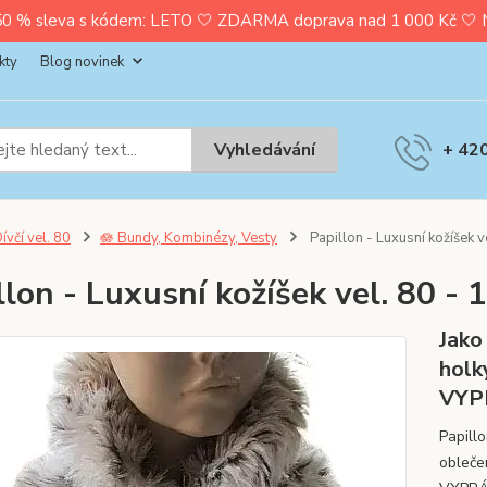
0 % sleva s kódem: LETO 🤍 ZDARMA doprava nad 1 000 Kč 🤍 Nak
kty
Blog novinek
Vyhledávání
+ 42
ívčí vel. 80
🪷 Bundy, Kombinézy, Vesty
Papillon - Luxusní kožíšek v
llon - Luxusní kožíšek vel. 80 - 
Jako
holk
VYP
Papillo
obleče