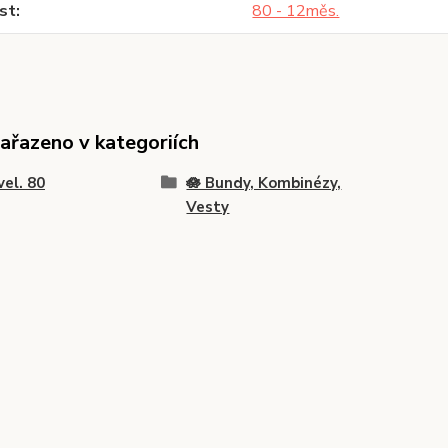
st
80 - 12měs.
zařazeno v kategoriích
vel. 80
🪷 Bundy, Kombinézy,
Vesty