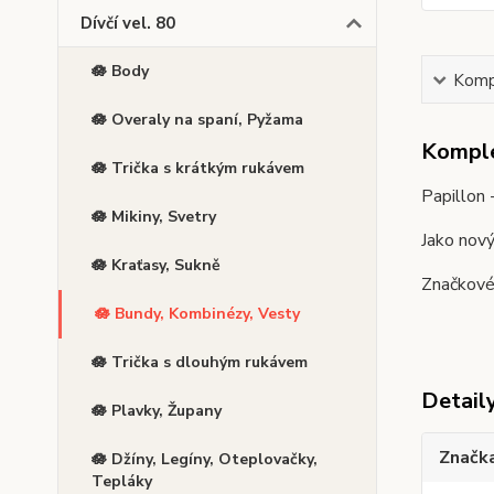
Dívčí vel. 80
🪷 Body
Kompl
🪷 Overaly na spaní, Pyžama
Komple
🪷 Trička s krátkým rukávem
Papillon 
🪷 Mikiny, Svetry
Jako nov
🪷 Kraťasy, Sukně
Značkové 
🪷 Bundy, Kombinézy, Vesty
🪷 Trička s dlouhým rukávem
Detail
🪷 Plavky, Župany
Značk
🪷 Džíny, Legíny, Oteplovačky,
Tepláky