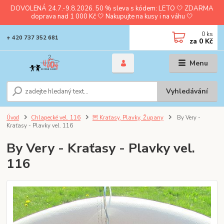
DOVOLENÁ 24.7.-9.8.2026. 50 % sleva s kódem: LETO 🤍 ZDARMA
doprava nad 1 000 Kč 🤍 Nakupujte na kusy i na váhu 🤍
0
ks
+ 420 737 352 681
za
0 Kč
Menu
Vyhledávání
Úvod
Chlapecké vel. 116
🦉 Kraťasy, Plavky, Župany
By Very -
Kraťasy - Plavky vel. 116
By Very - Kraťasy - Plavky vel.
116