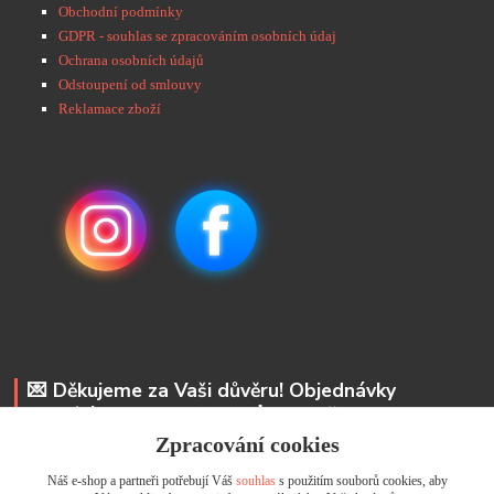
Obchodní podmínky
GDPR - souhlas se zpracováním osobních údaj
Ochrana osobních údajů
Odstoupení od smlouvy
Reklamace zboží
💌 Děkujeme za Vaši důvěru! Objednávky
odesíláme do 48 hodin. 📩 Na vaše e-maily
odpovíme do 24 hodin.
Zpracování cookies
Náš e-shop a partneři potřebují Váš
souhlas
s použitím souborů cookies, aby
Andrea Kyselová DiS.