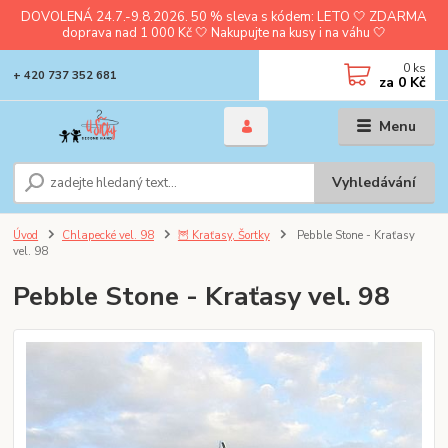
DOVOLENÁ 24.7.-9.8.2026. 50 % sleva s kódem: LETO 🤍 ZDARMA
doprava nad 1 000 Kč 🤍 Nakupujte na kusy i na váhu 🤍
0
ks
+ 420 737 352 681
za
0 Kč
Menu
Vyhledávání
Úvod
Chlapecké vel. 98
🦉 Kraťasy, Šortky
Pebble Stone - Kraťasy
vel. 98
Pebble Stone - Kraťasy vel. 98