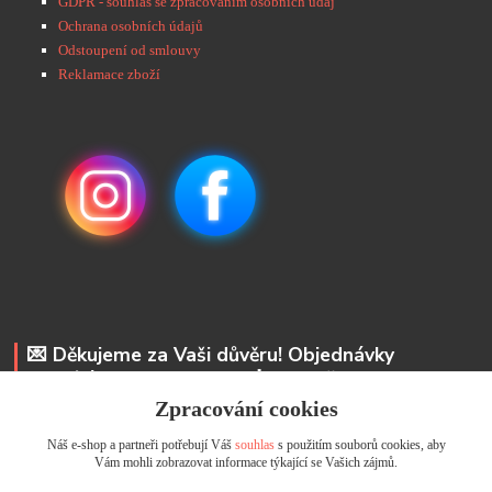
GDPR - souhlas se zpracováním osobních údaj
Ochrana osobních údajů
Odstoupení od smlouvy
Reklamace zboží
💌 Děkujeme za Vaši důvěru! Objednávky
odesíláme do 48 hodin. 📩 Na vaše e-maily
odpovíme do 24 hodin.
Zpracování cookies
Náš e-shop a partneři potřebují Váš
souhlas
s použitím souborů cookies, aby
Andrea Kyselová DiS.
Vám mohli zobrazovat informace týkající se Vašich zájmů.
+ 420 737 352 681