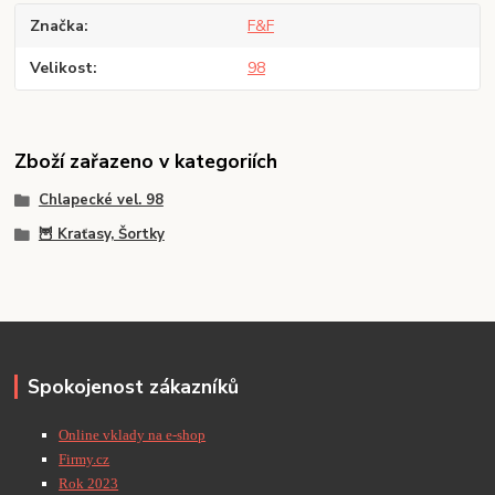
Značka
F&F
Velikost
98
Zboží zařazeno v kategoriích
Chlapecké vel. 98
🦉 Kraťasy, Šortky
Spokojenost zákazníků
Online vklady na e-shop
Firmy.cz
Rok 2023