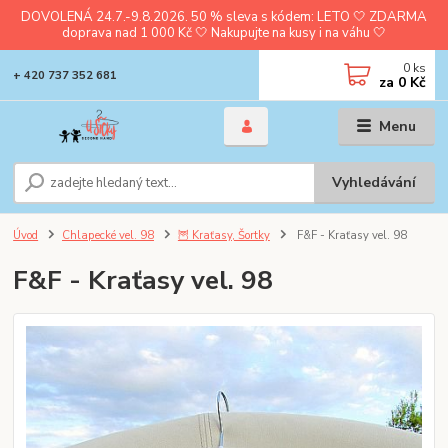
DOVOLENÁ 24.7.-9.8.2026. 50 % sleva s kódem: LETO 🤍 ZDARMA
doprava nad 1 000 Kč 🤍 Nakupujte na kusy i na váhu 🤍
0
ks
+ 420 737 352 681
za
0 Kč
Menu
Vyhledávání
Úvod
Chlapecké vel. 98
🦉 Kraťasy, Šortky
F&F - Kraťasy vel. 98
F&F - Kraťasy vel. 98