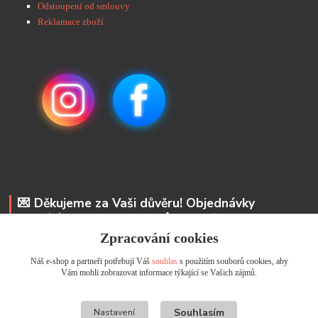
Odstoupení od smlouvy
Reklamace zboží
💌 Děkujeme za Vaši důvěru! Objednávky
odesíláme do 48 hodin. 📩 Na vaše e-maily
odpovíme do 24 hodin.
Zpracování cookies
Náš e-shop a partneři potřebují Váš
souhlas
s použitím souborů cookies, aby
Andrea Kyselová DiS.
Vám mohli zobrazovat informace týkající se Vašich zájmů.
+ 420 737 352 681
info@usicky.cz
Souhlasím
Nastavení