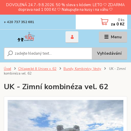
DOVOLENÁ 24.7.-9.8.2026. 50 % sleva s kódem: LETO 🤍 ZDARMA
doprava nad 1 000 Kč 🤍 Nakupujte na kusy i na váhu 🤍
0
ks
+ 420 737 352 681
za
0 Kč
Menu
Vyhledávání
Úvod
Chlapecké & Unisex v. 62
Bundy, Kombinézy, Vesty
UK - Zimní
kombinéza vel. 62
UK - Zimní kombinéza vel. 62