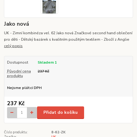
Jako nová
UK - Zimní kombinéza vel. 62 Jako nová Značkové second hand oblečení
pro děti - Dětský bazárek s kvalitním použitým textilem - Zboží z Anglie
celý popis
Dostupnost
Skladem 1
Původní cena
237 Kč
produktu
Nejsme plátci DPH
237 Kč
Přidat do košíku
Číslo produktu:
8-62-ZK
Značka:
UK