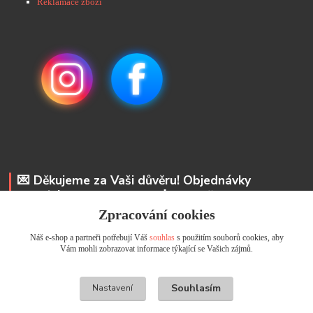
Reklamace zboží
💌 Děkujeme za Vaši důvěru! Objednávky
odesíláme do 48 hodin. 📩 Na vaše e-maily
odpovíme do 24 hodin.
Zpracování cookies
Náš e-shop a partneři potřebují Váš
souhlas
s použitím souborů cookies, aby
Andrea Kyselová DiS.
Vám mohli zobrazovat informace týkající se Vašich zájmů.
+ 420 737 352 681
info@usicky.cz
Souhlasím
Nastavení