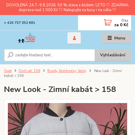
DOVOLENÁ 24.7.-9.8.2026. 50 % sleva s kódem: LETO 🤍 ZDARMA
doprava nad 1 000 Kč 🤍 Nakupujte na kusy i na váhu 🤍
0
ks
+ 420 737 352 681
za
0 Kč
Menu
Vyhledávání
Úvod
Dívčí vel. 158
Bundy, Kombinézy, Vesty
New Look - Zimní
kabát > 158
New Look - Zimní kabát > 158