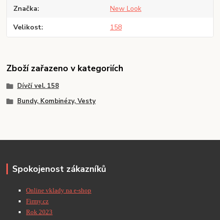
Značka
New Look
Velikost
158
Zboží zařazeno v kategoriích
Dívčí vel. 158
Bundy, Kombinézy, Vesty
Spokojenost zákazníků
Online vklady na e-shop
Firmy.cz
Rok 2023