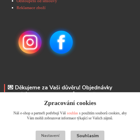
Odstoupení od smlouvy
Reklamace zboží
💌 Děkujeme za Vaši důvěru! Objednávky
odesíláme do 48 hodin. 📩 Na vaše e-maily
odpovíme do 24 hodin.
Zpracování cookies
Náš e-shop a partneři potřebují Váš
souhlas
s použitím souborů cookies, aby
Andrea Kyselová DiS.
Vám mohli zobrazovat informace týkající se Vašich zájmů.
+ 420 737 352 681
info@usicky.cz
Souhlasím
Nastavení