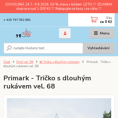
DOVOLENÁ 24.7.-9.8.2026. 50 % sleva s kódem: LETO 🤍 ZDARMA
doprava nad 1 000 Kč 🤍 Nakupujte na kusy i na váhu 🤍
0
ks
+ 420 737 352 681
za
0 Kč
Menu
Vyhledávání
Úvod
Dívčí vel. 68
🪷 Trička s dlouhým rukávem
Primark - Tričko s
dlouhým rukávem vel. 68
Primark - Tričko s dlouhým
rukávem vel. 68