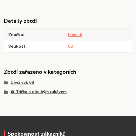
Detaily zboží
Značka
Primark
Velikost
68
Zboží zařazeno v kategoriích
Dívčí vel. 68
🪷 Trička s dlouhým rukávem
Spokojenost zákazníků