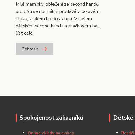
Milé maminky, oblečení ze second handů
pro děti se normálně prodává v takovém
stavu, v jakém ho dostanou. V našem
dětském second handu a značkovém ba...
číst celé
Zobrazit
Spokojenost zákazníků
Dětské 
Online vklady na e-shop
Rozděle