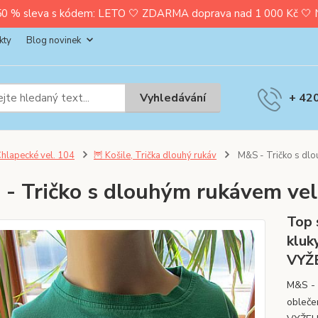
0 % sleva s kódem: LETO 🤍 ZDARMA doprava nad 1 000 Kč 🤍 Nak
kty
Blog novinek
Vyhledávání
+ 42
hlapecké vel. 104
🦉 Košile, Trička dlouhý rukáv
M&S - Tričko s dlo
- Tričko s dlouhým rukávem vel
Top 
kluk
VYŽ
M&S - 
obleče