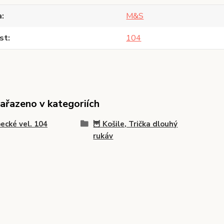
a
M&S
st
104
zařazeno v kategoriích
ecké vel. 104
🦉 Košile, Trička dlouhý
rukáv