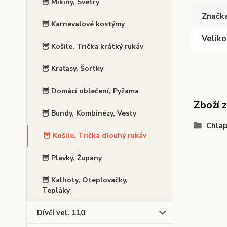
🦉 Mikiny, Svetry
Značk
🦉 Karnevalové kostýmy
Veliko
🦉 Košile, Trička krátký rukáv
🦉 Kraťasy, Šortky
🦉 Domácí oblečení, Pyžama
Zboží 
🦉 Bundy, Kombinézy, Vesty
Chlap
🦉 Košile, Trička dlouhý rukáv
🦉 Plavky, Župany
🦉 Kalhoty, Oteplovačky,
Tepláky
Dívčí vel. 110