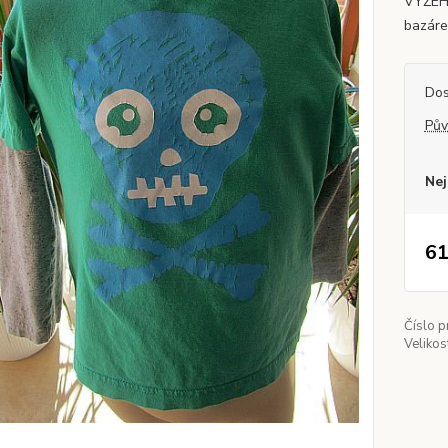
VYŽEHL
bazáre
Dos
Pův
Nej
61
Číslo p
Velikos