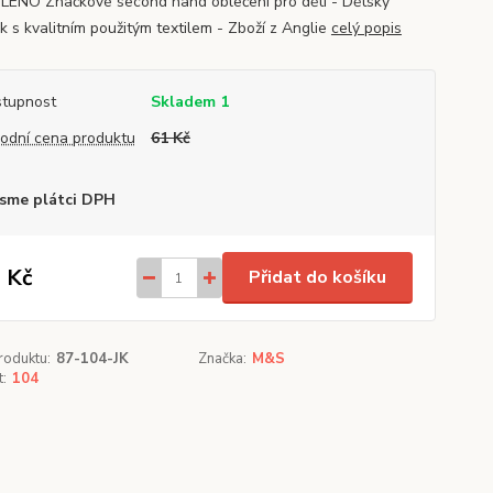
ENO Značkové second hand oblečení pro děti - Dětský
k s kvalitním použitým textilem - Zboží z Anglie
celý popis
tupnost
Skladem 1
odní cena produktu
61 Kč
sme plátci DPH
 Kč
Přidat do košíku
roduktu:
87-104-JK
Značka:
M&S
t:
104