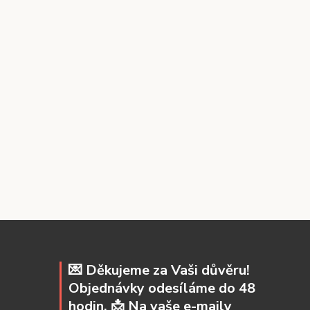
💌 Děkujeme za Vaši důvěru!
Objednávky odesíláme do 48
hodin. 📩 Na vaše e-maily