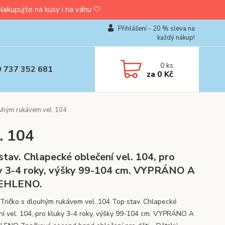
upujte na kusy i na váhu 🤍
Přihlášení - 20 % sleva na
každý nákup!
0
ks
0 737 352 681
za
0 Kč
uhým rukávem vel. 104
. 104
stav. Chlapecké oblečení vel. 104, pro
y 3-4 roky, výšky 99-104 cm. VYPRÁNO A
EHLENO.
Tričko s dlouhým rukávem vel. 104 Top stav. Chlapecké
ní vel. 104, pro kluky 3-4 roky, výšky 99-104 cm. VYPRÁNO A