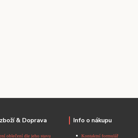
zboží & Doprava
Info o nákupu
ní oblečení dle jeho stavu
Kontaktní formulář