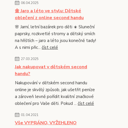
06.04.2025
🌼 Jaro a léto ve stylu: Dětské
oblečení z online second handu
🌸 Jarní, letní bazárek pro děti ☀️ Sluneční
paprsky, rozkvetlé stromy a dětský smích
na hřištích – jaro a léto jsou konečně tady!
A s nimi přic...
číst celé
27.03.2025
Jak nakupovat v dětském second
handu?
Nakupování v dětském second handu
online je skvělý způsob, jak ušetřit peníze
a zároveň levně pořídit kvalitní značkové
oblečení pro Vaše děti. Pokud ...
číst celé
01.04.2021
Vše VYPRÁNO, VYŽEHLENO