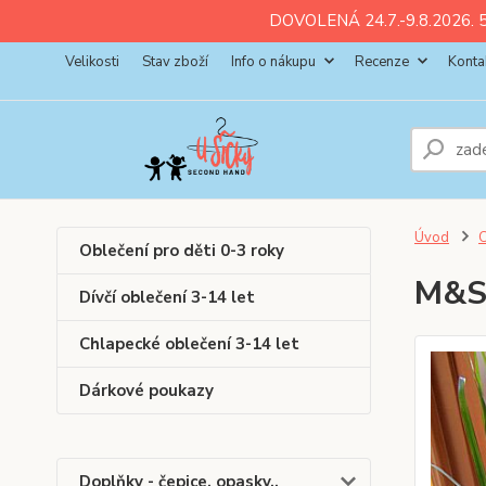
ll💚
💚
💚
💚
💚
DOVOLENÁ 24.7.-9.8.2026. 5
Velikosti
Stav zboží
Info o nákupu
Recenze
Konta
Úvod
C
Oblečení pro děti 0-3 roky
M&S 
Dívčí oblečení 3-14 let
Chlapecké oblečení 3-14 let
Dárkové poukazy
Doplňky - čepice, opasky..