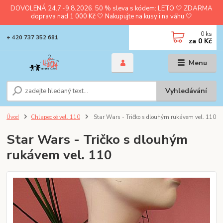
DOVOLENÁ 24.7.-9.8.2026. 50 % sleva s kódem: LETO 🤍 ZDARMA
doprava nad 1 000 Kč 🤍 Nakupujte na kusy i na váhu 🤍
0
ks
+ 420 737 352 681
za
0 Kč
Menu
Vyhledávání
Úvod
Chlapecké vel. 110
Star Wars - Tričko s dlouhým rukávem vel. 110
Star Wars - Tričko s dlouhým
rukávem vel. 110