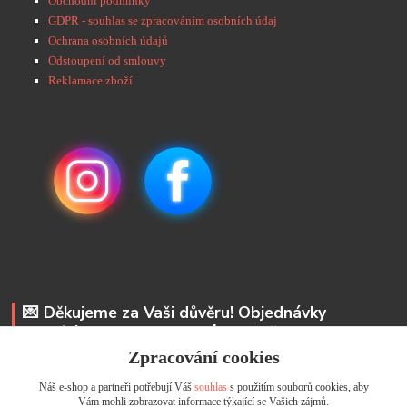
Obchodní podmínky
GDPR - souhlas se zpracováním osobních údaj
Ochrana osobních údajů
Odstoupení od smlouvy
Reklamace zboží
💌 Děkujeme za Vaši důvěru! Objednávky
odesíláme do 48 hodin. 📩 Na vaše e-maily
odpovíme do 24 hodin.
Zpracování cookies
Náš e-shop a partneři potřebují Váš
souhlas
s použitím souborů cookies, aby
Andrea Kyselová DiS.
Vám mohli zobrazovat informace týkající se Vašich zájmů.