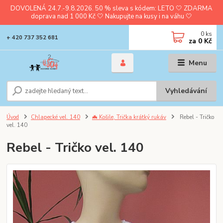
DOVOLENÁ 24.7.-9.8.2026. 50 % sleva s kódem: LETO 🤍 ZDARMA
doprava nad 1 000 Kč 🤍 Nakupujte na kusy i na váhu 🤍
0
ks
+ 420 737 352 681
za
0 Kč
Menu
Vyhledávání
Úvod
Chlapecké vel. 140
🦇 Košile, Trička krátký rukáv
Rebel - Tričko
vel. 140
Rebel - Tričko vel. 140