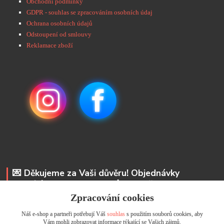
Obchodní podmínky
GDPR - souhlas se zpracováním osobních údaj
Ochrana osobních údajů
Odstoupení od smlouvy
Reklamace zboží
💌 Děkujeme za Vaši důvěru! Objednávky
odesíláme do 48 hodin. 📩 Na vaše e-maily
odpovíme do 24 hodin.
Zpracování cookies
Náš e-shop a partneři potřebují Váš
souhlas
s použitím souborů cookies, aby
Andrea Kyselová DiS.
Vám mohli zobrazovat informace týkající se Vašich zájmů.