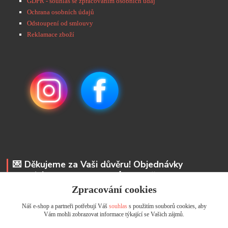
GDPR - souhlas se zpracováním osobních údaj
Ochrana osobních údajů
Odstoupení od smlouvy
Reklamace zboží
💌 Děkujeme za Vaši důvěru! Objednávky
odesíláme do 48 hodin. 📩 Na vaše e-maily
odpovíme do 24 hodin.
Zpracování cookies
Náš e-shop a partneři potřebují Váš
souhlas
s použitím souborů cookies, aby
Andrea Kyselová DiS.
Vám mohli zobrazovat informace týkající se Vašich zájmů.
+ 420 737 352 681