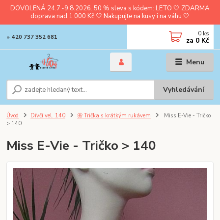
DOVOLENÁ 24.7.-9.8.2026. 50 % sleva s kódem: LETO 🤍 ZDARMA
doprava nad 1 000 Kč 🤍 Nakupujte na kusy i na váhu 🤍
0
ks
+ 420 737 352 681
za
0 Kč
Menu
Vyhledávání
Úvod
Dívčí vel. 140
🦋 Trička s krátkým rukávem
Miss E-Vie - Tričko
> 140
Miss E-Vie - Tričko > 140