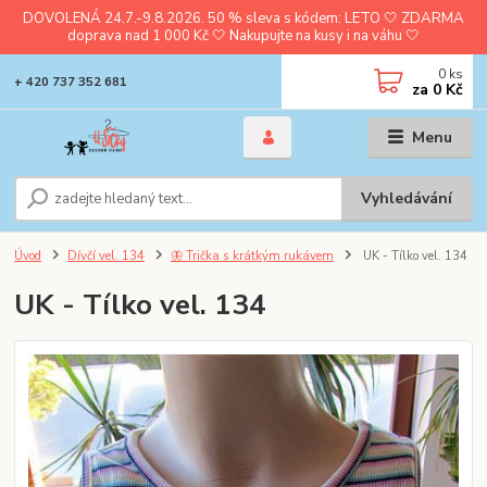
DOVOLENÁ 24.7.-9.8.2026. 50 % sleva s kódem: LETO 🤍 ZDARMA
doprava nad 1 000 Kč 🤍 Nakupujte na kusy i na váhu 🤍
0
ks
+ 420 737 352 681
za
0 Kč
Menu
Vyhledávání
Úvod
Dívčí vel. 134
🦋 Trička s krátkým rukávem
UK - Tílko vel. 134
UK - Tílko vel. 134