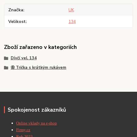
Značka
UK
Velikost
134
Zboží zařazeno v kategoriích
Dívčí vel. 134
🦋 Trička s krátkým rukávem
Spokojenost zákazníků
Online vklady na e-shop
Firmy.cz
Rok 2023