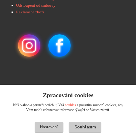
Odstoupení od smlouvy
Reklamace zboží
💌 Děkujeme za Vaši důvěru! Objednávky
Zpracování cookies
odesíláme do 48 hodin. 📩 Na vaše e-maily
odpovíme do 24 hodin.
Náš e-shop a partneři potřebují Váš
souhlas
s použitím souborů cookies, aby
Vám mohli zobrazovat informace týkající se Vašich zájmů.
Andrea Kyselová DiS.
+ 420 737 352 681
Souhlasím
Nastavení
info@usicky.cz