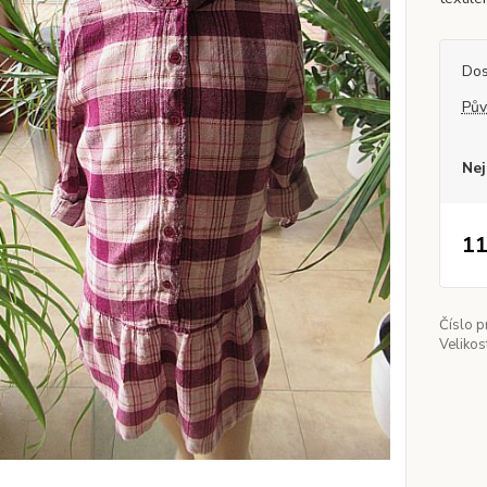
Dos
Pův
Nej
11
Číslo p
Velikos