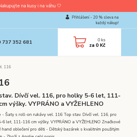
upujte na kusy i na váhu 🤍
Přihlášení - 20 % sleva na
každý nákup!
0
ks
0 737 352 681
za
0 Kč
l. 116
116
stav. Dívčí vel. 116, pro holky 5-6 let, 111-
 cm výšky. VYPRÁNO a VYŽEHLENO
- Šaty s roll-on rukávy vel. 116 Top stav. Dívčí vel. 116, pro
5-6 let, 111-116 cm výšky. VYPRÁNO a VYŽEHLENO Značkové
 hand oblečení pro děti - Dětský bazárek s kvalitním použitým
em - Zboží z Anglie
celý popis