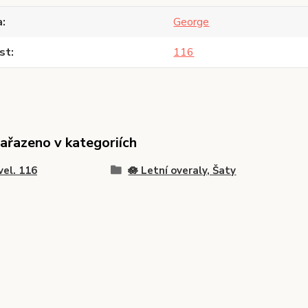
a
George
st
116
zařazeno v kategoriích
vel. 116
🪷 Letní overaly, Šaty