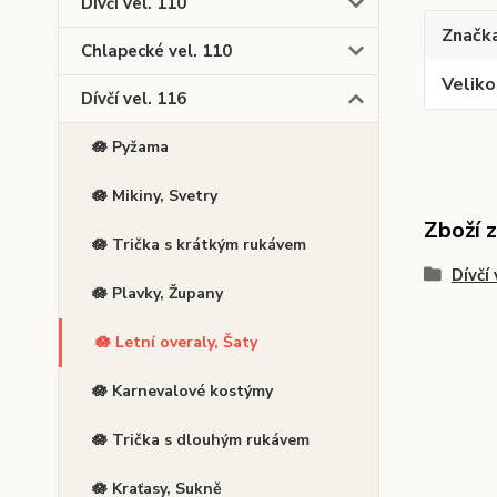
Dívčí vel. 110
Značk
Chlapecké vel. 110
Veliko
Dívčí vel. 116
🪷 Pyžama
🪷 Mikiny, Svetry
Zboží 
🪷 Trička s krátkým rukávem
Dívčí 
🪷 Plavky, Župany
🪷 Letní overaly, Šaty
🪷 Karnevalové kostýmy
🪷 Trička s dlouhým rukávem
🪷 Kraťasy, Sukně