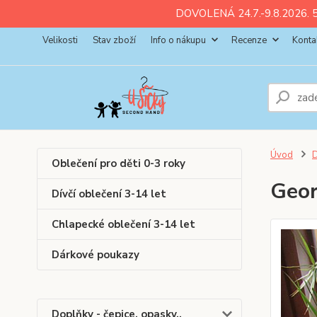
ll💚
💚
💚
💚
💚
DOVOLENÁ 24.7.-9.8.2026. 5
Velikosti
Stav zboží
Info o nákupu
Recenze
Konta
Úvod
D
Oblečení pro děti 0-3 roky
Geor
Dívčí oblečení 3-14 let
Chlapecké oblečení 3-14 let
Dárkové poukazy
Doplňky - čepice, opasky..