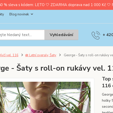
0 % sleva s kódem: LETO 🤍 ZDARMA doprava nad 1 000 Kč 🤍 Nak
kty
Blog novinek
Vyhledávání
+ 42
ívčí vel. 116
🪷 Letní overaly, Šaty
George - Šaty s roll-on rukávy ve
ge - Šaty s roll-on rukávy vel. 
Top 
116
George 
holky 
second
textil