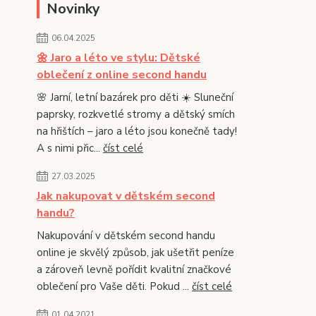
Novinky
06.04.2025
🌼 Jaro a léto ve stylu: Dětské
oblečení z online second handu
🌸 Jarní, letní bazárek pro děti ☀️ Sluneční
paprsky, rozkvetlé stromy a dětský smích
na hřištích – jaro a léto jsou konečně tady!
A s nimi přic...
číst celé
27.03.2025
Jak nakupovat v dětském second
handu?
Nakupování v dětském second handu
online je skvělý způsob, jak ušetřit peníze
a zároveň levně pořídit kvalitní značkové
oblečení pro Vaše děti. Pokud ...
číst celé
01.04.2021