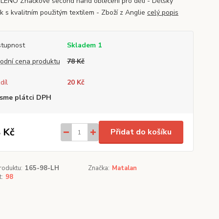
ENO Značkové second hand oblečení pro děti - Dětský
k s kvalitním použitým textilem - Zboží z Anglie
celý popis
tupnost
Skladem 1
odní cena produktu
78 Kč
díl
20 Kč
sme plátci DPH
 Kč
Přidat do košíku
roduktu:
165-98-LH
Značka:
Matalan
t:
98