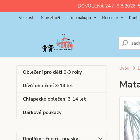
ll💚
💚
💚
💚
💚
DOVOLENÁ 24.7.-9.8.2026. 5
Velikosti
Stav zboží
Info o nákupu
Recenze
Konta
Úvod
D
Oblečení pro děti 0-3 roky
Mata
Dívčí oblečení 3-14 let
Chlapecké oblečení 3-14 let
Dárkové poukazy
Doplňky - čepice, opasky..