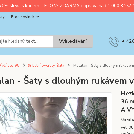
0 % sleva s kódem: LETO 🤍 ZDARMA doprava nad 1 000 Kč 🤍 Nak
kty
Blog novinek
Vyhledávání
+ 42
ívčí vel. 98
🪷 Letní overaly, Šaty
Matalan - Šaty s dlouhým rukávem 
lan - Šaty s dlouhým rukávem v
Hezk
36 m
A V
Matala
vel. 9