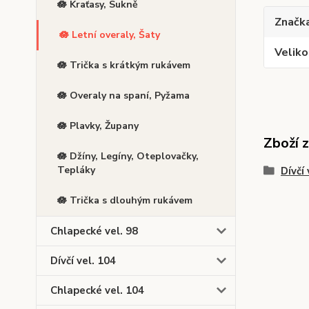
🪷 Kraťasy, Sukně
Značk
🪷 Letní overaly, Šaty
Veliko
🪷 Trička s krátkým rukávem
🪷 Overaly na spaní, Pyžama
🪷 Plavky, Župany
Zboží 
🪷 Džíny, Legíny, Oteplovačky,
Tepláky
Dívčí 
🪷 Trička s dlouhým rukávem
Chlapecké vel. 98
Dívčí vel. 104
Chlapecké vel. 104