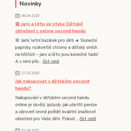
Novinky
06.04.2025
🌼 Jaro a léto ve stylu: Dětské
oblečení z online second handu
🌸 Jarní, letní bazárek pro děti ☀️ Sluneční
paprsky, rozkvetlé stromy a dětský smích
na hřištích – jaro a léto jsou konečně tady!
A s nimi přic...
číst celé
27.03.2025
Jak nakupovat v dětském second
handu?
Nakupování v dětském second handu
online je skvělý způsob, jak ušetřit peníze
a zároveň levně pořídit kvalitní značkové
oblečení pro Vaše děti. Pokud ...
číst celé
01.04.2021