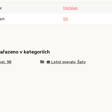
a
Matalan
st
98
zařazeno v kategoriích
vel. 98
🪷 Letní overaly, Šaty