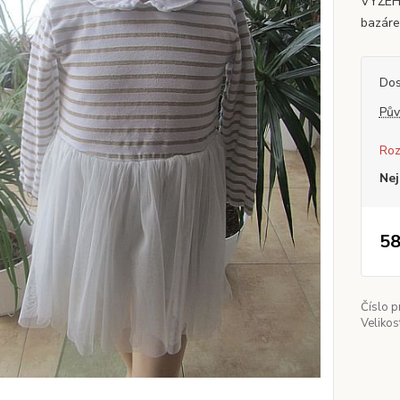
VYŽEHL
bazáre
Dos
Pův
Roz
Nej
58
Číslo p
Velikos