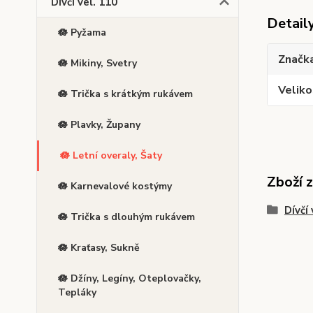
Dívčí vel. 110
Detail
🪷 Pyžama
Značk
🪷 Mikiny, Svetry
Veliko
🪷 Trička s krátkým rukávem
🪷 Plavky, Župany
🪷 Letní overaly, Šaty
Zboží 
🪷 Karnevalové kostýmy
Dívčí 
🪷 Trička s dlouhým rukávem
🪷 Kraťasy, Sukně
🪷 Džíny, Legíny, Oteplovačky,
Tepláky