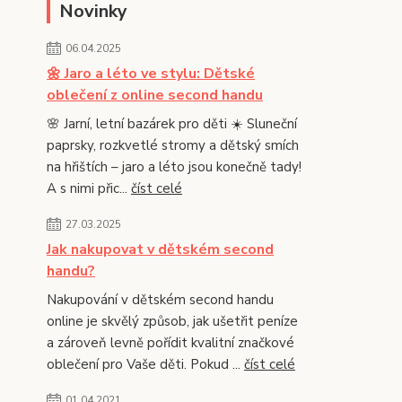
Novinky
06.04.2025
🌼 Jaro a léto ve stylu: Dětské
oblečení z online second handu
🌸 Jarní, letní bazárek pro děti ☀️ Sluneční
paprsky, rozkvetlé stromy a dětský smích
na hřištích – jaro a léto jsou konečně tady!
A s nimi přic...
číst celé
27.03.2025
Jak nakupovat v dětském second
handu?
Nakupování v dětském second handu
online je skvělý způsob, jak ušetřit peníze
a zároveň levně pořídit kvalitní značkové
oblečení pro Vaše děti. Pokud ...
číst celé
01.04.2021