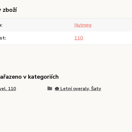
y zboží
a
Nutmeg
st
110
zařazeno v kategoriích
vel. 110
🪷 Letní overaly, Šaty