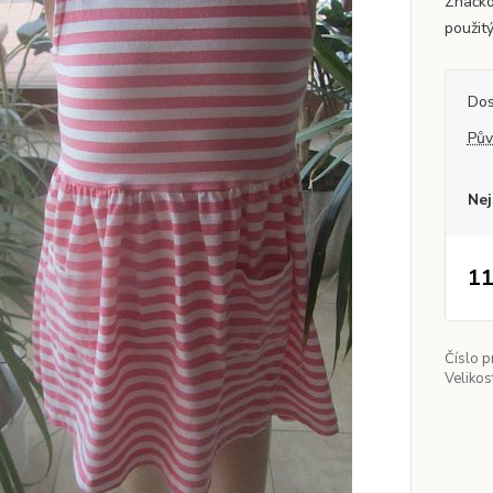
Značko
použit
Dos
Pův
Nej
11
Číslo p
Velikos