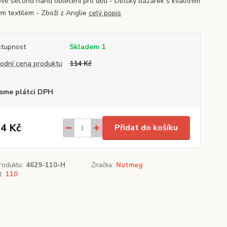
vé second hand oblečení pro děti - Dětský bazárek s kvalitním
ým textilem - Zboží z Anglie
celý popis
tupnost
Skladem 1
odní cena produktu
114 Kč
sme plátci DPH
4 Kč
Přidat do košíku
roduktu:
4629-110-H
Značka:
Nutmeg
t:
110