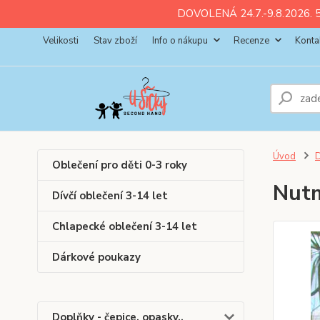
ll💚
💚
💚
💚
💚
DOVOLENÁ 24.7.-9.8.2026. 5
Velikosti
Stav zboží
Info o nákupu
Recenze
Konta
Úvod
D
Oblečení pro děti 0-3 roky
Nutm
Dívčí oblečení 3-14 let
Chlapecké oblečení 3-14 let
Dárkové poukazy
Doplňky - čepice, opasky..