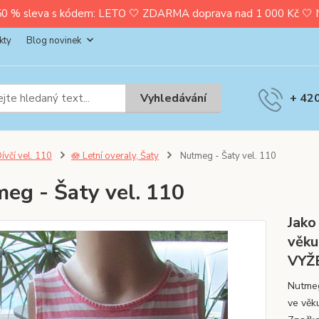
0 % sleva s kódem: LETO 🤍 ZDARMA doprava nad 1 000 Kč 🤍 Nak
kty
Blog novinek
Vyhledávání
+ 42
ívčí vel. 110
🪷 Letní overaly, Šaty
Nutmeg - Šaty vel. 110
eg - Šaty vel. 110
Jako
věku
VYŽ
Nutmeg
ve věk