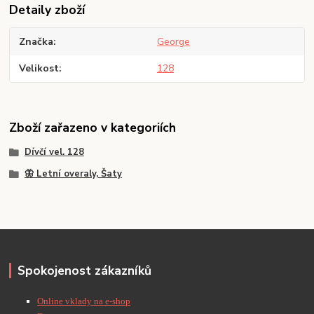
Detaily zboží
Značka
George
Velikost
128
Zboží zařazeno v kategoriích
Dívčí vel. 128
🦋 Letní overaly, Šaty
Spokojenost zákazníků
Online vklady na e-shop