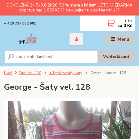
DOVOLENÁ 24.7.-9.8.2026. 50 % sleva s kódem: LETO 🤍 ZDARMA
doprava nad 1 000 Kč 🤍 Nakupujte na kusy i na váhu 🤍
0
ks
+ 420 737 352 681
za
0 Kč
Menu
Vyhledávání
Úvod
Dívčí vel. 128
🦋 Letní overaly, Šaty
George - Šaty vel. 128
George - Šaty vel. 128