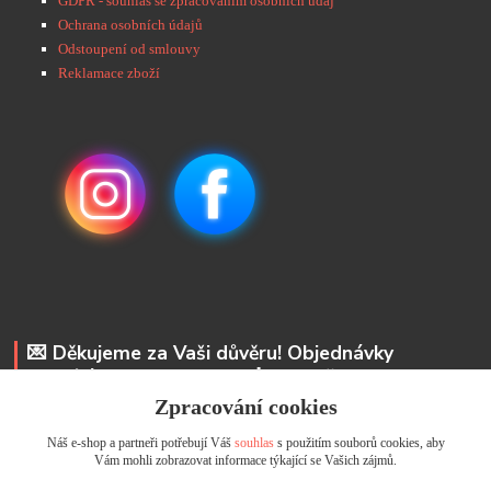
GDPR - souhlas se zpracováním osobních údaj
Ochrana osobních údajů
Odstoupení od smlouvy
Reklamace zboží
💌 Děkujeme za Vaši důvěru! Objednávky
odesíláme do 48 hodin. 📩 Na vaše e-maily
odpovíme do 24 hodin.
Zpracování cookies
Náš e-shop a partneři potřebují Váš
souhlas
s použitím souborů cookies, aby
Andrea Kyselová DiS.
Vám mohli zobrazovat informace týkající se Vašich zájmů.
+ 420 737 352 681