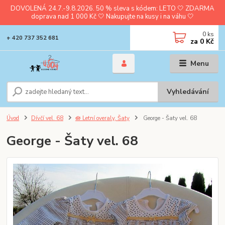
DOVOLENÁ 24.7.-9.8.2026. 50 % sleva s kódem: LETO 🤍 ZDARMA
doprava nad 1 000 Kč 🤍 Nakupujte na kusy i na váhu 🤍
0
ks
+ 420 737 352 681
za
0 Kč
Menu
Vyhledávání
Úvod
Dívčí vel. 68
🪷 Letní overaly, Šaty
George - Šaty vel. 68
George - Šaty vel. 68