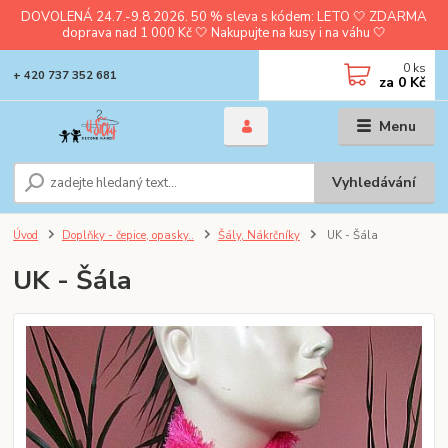
DOVOLENÁ 24.7.-9.8.2026. 50 % sleva s kódem: LETO 🤍 ZDARMA
doprava nad 1 000 Kč 🤍 Nakupujte na kusy i na váhu 🤍
0
ks
+ 420 737 352 681
za
0 Kč
Menu
Vyhledávání
Úvod
Doplňky - čepice, opasky..
Šály, Nákrčníky
UK - Šála
UK - Šála