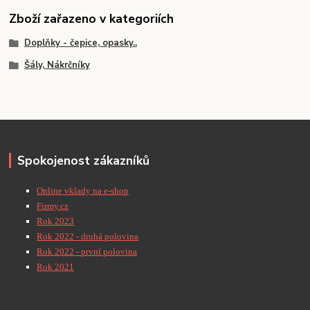
Zboží zařazeno v kategoriích
Doplňky - čepice, opasky..
Šály, Nákrčníky
Spokojenost zákazníků
Online vklady na e-shop
Firmy.cz
Rok 2023
Rok 2022 - druhá polovina
Rok 2022 - první polovina
Rok 2021