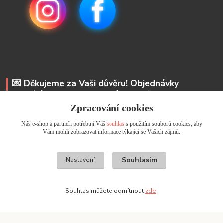
💌 Děkujeme za Vaši důvěru! Objednávky
odesíláme do 48 hodin. 📩 Na vaše e-maily
odpovíme do 24 hodin.
Zpracování cookies
Náš e-shop a partneři potřebují Váš
souhlas
s použitím souborů cookies, aby
Andrea Kyselová DiS.
Vám mohli zobrazovat informace týkající se Vašich zájmů.
+ 420 737 352 681
info@usicky.cz
Souhlasím
Nastavení
Souhlas můžete odmítnout
zde
.