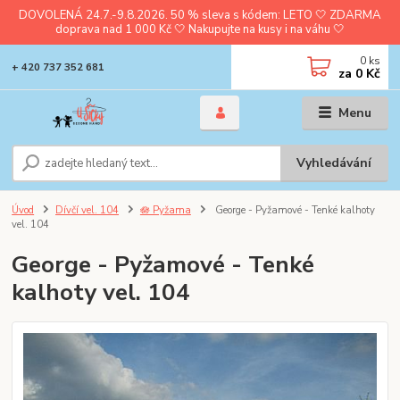
DOVOLENÁ 24.7.-9.8.2026. 50 % sleva s kódem: LETO 🤍 ZDARMA
doprava nad 1 000 Kč 🤍 Nakupujte na kusy i na váhu 🤍
0
ks
+ 420 737 352 681
za
0 Kč
Menu
Vyhledávání
Úvod
Dívčí vel. 104
🪷 Pyžama
George - Pyžamové - Tenké kalhoty
vel. 104
George - Pyžamové - Tenké
kalhoty vel. 104