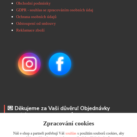
Obchodní podmínky
GDPR - souhlas se zpracováním osobních údaj
Ochrana osobních údajů
Odstoupení od smlouvy
Reklamace zboží
💌 Děkujeme za Vaši důvěru! Objednávky
odesíláme do 48 hodin. 📩 Na vaše e-maily
odpovíme do 24 hodin.
Zpracování cookies
Náš e-shop a partneři potřebují Váš
souhlas
s použitím souborů cookies, aby
Andrea Kyselová DiS.