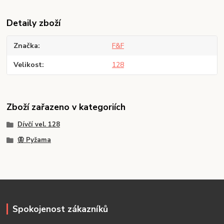
Detaily zboží
Značka
F&F
Velikost
128
Zboží zařazeno v kategoriích
Dívčí vel. 128
🦋 Pyžama
Spokojenost zákazníků