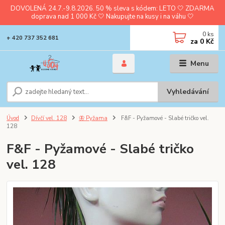
DOVOLENÁ 24.7.-9.8.2026. 50 % sleva s kódem: LETO 🤍 ZDARMA
doprava nad 1 000 Kč 🤍 Nakupujte na kusy i na váhu 🤍
0
ks
+ 420 737 352 681
za
0 Kč
Menu
Vyhledávání
Úvod
Dívčí vel. 128
🦋 Pyžama
F&F - Pyžamové - Slabé tričko vel.
128
F&F - Pyžamové - Slabé tričko
vel. 128