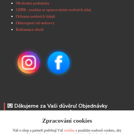
Obchodní podmínky
GDPR - souhlas se zpracováním osobních údaj
Ochrana osobních údajů
Odstoupení od smlouvy
Reklamace zboží
💌 Děkujeme za Vaši důvěru! Objednávky
odesíláme do 48 hodin. 📩 Na vaše e-maily
odpovíme do 24 hodin.
Zpracování cookies
Náš e-shop a partneři potřebují Váš
souhlas
s použitím souborů cookies, aby
Andrea Kyselová DiS.