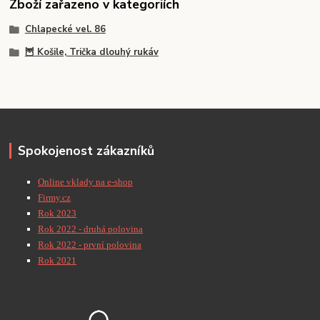
Zboží zařazeno v kategoriích
Chlapecké vel. 86
🦉 Košile, Trička dlouhý rukáv
Spokojenost zákazníků
Online vklady na e-shop
Firmy.cz
Rok 2023
Rok 2022 - druhá polovina
Rok 2022 - první polovina
Rok 2021