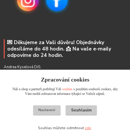
💌 Děkujeme za Vaši důvěru! Objednávky
odesíláme do 48 hodin. 📩 Na vaše e-maily
odpovíme do 24 hodin.
Andrea Kyselová DiS.
+ 420 737 352 681
Zpracování cookies
info@usicky.cz
Náš e-shop a partneři potřebují Váš
souhlas
s použitím souborů cookies, aby
Vám mohli zobrazovat informace týkající se Vašich zájmů.
Souhlasím
Nastavení
Všechna práva vyhrazena USICKY.cz
Souhlas můžete odmítnout
zde
.