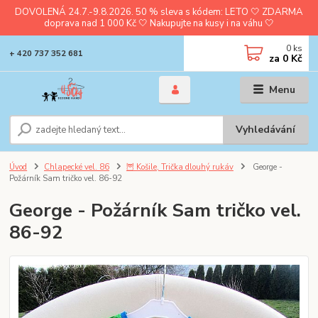
DOVOLENÁ 24.7.-9.8.2026. 50 % sleva s kódem: LETO 🤍 ZDARMA
doprava nad 1 000 Kč 🤍 Nakupujte na kusy i na váhu 🤍
0
ks
+ 420 737 352 681
za
0 Kč
Menu
Vyhledávání
Úvod
Chlapecké vel. 86
🦉 Košile, Trička dlouhý rukáv
George -
Požárník Sam tričko vel. 86-92
George - Požárník Sam tričko vel.
86-92