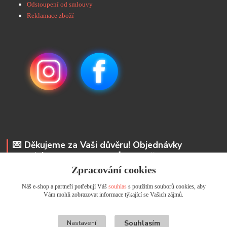
Odstoupení od smlouvy
Reklamace zboží
💌 Děkujeme za Vaši důvěru! Objednávky
odesíláme do 48 hodin. 📩 Na vaše e-maily
odpovíme do 24 hodin.
Zpracování cookies
Náš e-shop a partneři potřebují Váš
souhlas
s použitím souborů cookies, aby
Andrea Kyselová DiS.
Vám mohli zobrazovat informace týkající se Vašich zájmů.
+ 420 737 352 681
info@usicky.cz
Souhlasím
Nastavení