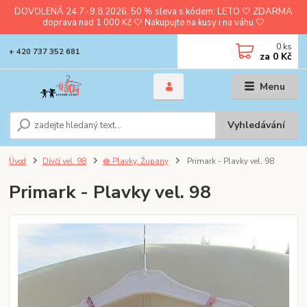
DOVOLENÁ 24.7.-9.8.2026. 50 % sleva s kódem: LETO 🤍 ZDARMA
doprava nad 1 000 Kč 🤍 Nakupujte na kusy i na váhu 🤍
0
ks
+ 420 737 352 681
za
0 Kč
Menu
Vyhledávání
Úvod
Dívčí vel. 98
🪷 Plavky, Župany
Primark - Plavky vel. 98
Primark - Plavky vel. 98