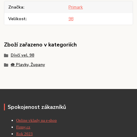
Značka
Primark
Velikost
98
Zboží zařazeno v kategoriích
Dívčí vel. 98
🪷 Plavky, Župany
Spokojenost zákazníků
Online vklady na e-shop
Firmy.cz
Rok 2023