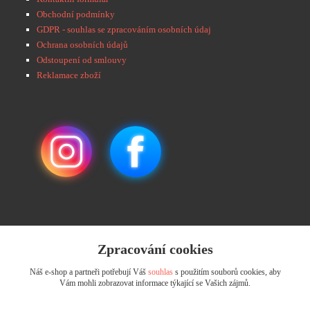
Obchodní podmínky
GDPR - souhlas se zpracováním osobních údaj
Ochrana osobních údajů
Odstoupení od smlouvy
Reklamace zboží
Zpracování cookies
💌 Děkujeme za Vaši důvěru! Objednávky
odesíláme do 48 hodin. 📩 Na vaše e-maily
Náš e-shop a partneři potřebují Váš
souhlas
s použitím souborů cookies, aby
odpovíme do 24 hodin.
Vám mohli zobrazovat informace týkající se Vašich zájmů.