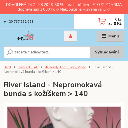
DOVOLENÁ 24.7.-9.8.2026. 50 % sleva s kódem: LETO 🤍 ZDARMA
doprava nad 1 000 Kč 🤍 Nakupujte na kusy i na váhu 🤍
0
ks
+ 420 737 352 681
za
0 Kč
Menu
Vyhledávání
Úvod
Dívčí vel. 140
🦋 Bundy, Kombinézy, Vesty
River Island -
Nepromokavá bunda s kožíškem > 140
River Island - Nepromokavá
bunda s kožíškem > 140