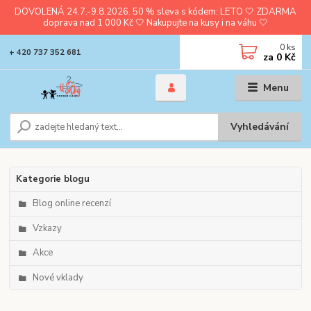
DOVOLENÁ 24.7.-9.8.2026. 50 % sleva s kódem: LETO 🤍 ZDARMA
doprava nad 1 000 Kč 🤍 Nakupujte na kusy i na váhu 🤍
0
ks
+ 420 737 352 681
za
0 Kč
Menu
Vyhledávání
Kategorie blogu
Blog online recenzí
Vzkazy
Akce
Nové vklady