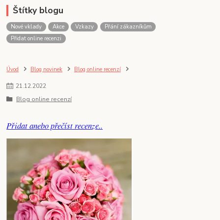
Štítky blogu
Nové vklady
Akce
Vzkazy
Přání zákazníkům
Přidat online recenzi
Úvod
Blog novinek
Blog online recenzí
21
.
12
.
2022
Blog online recenzí
Přidat anebo přečíst recenze..