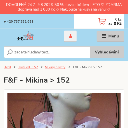
DOVOLENÁ 24.7.-9.8.2026. 50 % sleva s kódem: LETO 🤍 ZDARMA
doprava nad 1 000 Kč 🤍 Nakupujte na kusy i na váhu 🤍
0
ks
+ 420 737 352 681
za
0 Kč
Menu
Vyhledávání
Úvod
Dívčí vel. 152
Mikiny, Svetry
F&F - Mikina > 152
F&F - Mikina > 152