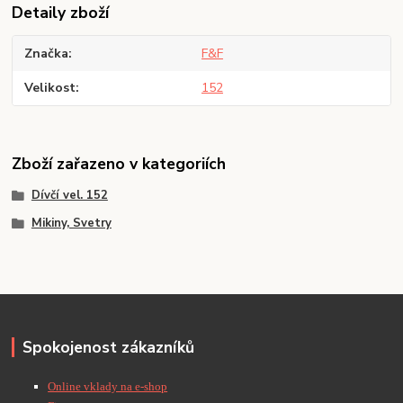
Detaily zboží
Značka
F&F
Velikost
152
Zboží zařazeno v kategoriích
Dívčí vel. 152
Mikiny, Svetry
Spokojenost zákazníků
Online vklady na e-shop