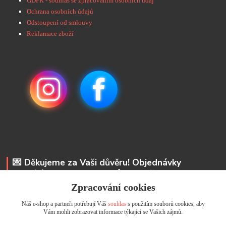
GDPR - souhlas se zpracováním osobních údaj
Ochrana osobních údajů
Odstoupení od smlouvy
Reklamace zboží
💌 Děkujeme za Vaši důvěru! Objednávky
odesíláme do 48 hodin. 📩 Na vaše e-maily
odpovíme do 24 hodin.
Zpracování cookies
Náš e-shop a partneři potřebují Váš
souhlas
s použitím souborů cookies, aby
Andrea Kyselová DiS.
Vám mohli zobrazovat informace týkající se Vašich zájmů.
+ 420 737 352 681