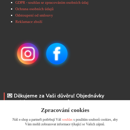
GDPR - souhlas se zpracováním osobních údaj
Ochrana osobních údajů
Odstoupení od smlouvy
Reklamace zboží
💌 Děkujeme za Vaši důvěru! Objednávky
odesíláme do 48 hodin. 📩 Na vaše e-maily
odpovíme do 24 hodin.
Zpracování cookies
Náš e-shop a partneři potřebují Váš
souhlas
s použitím souborů cookies, aby
Andrea Kyselová DiS.
Vám mohli zobrazovat informace týkající se Vašich zájmů.
+ 420 737 352 681