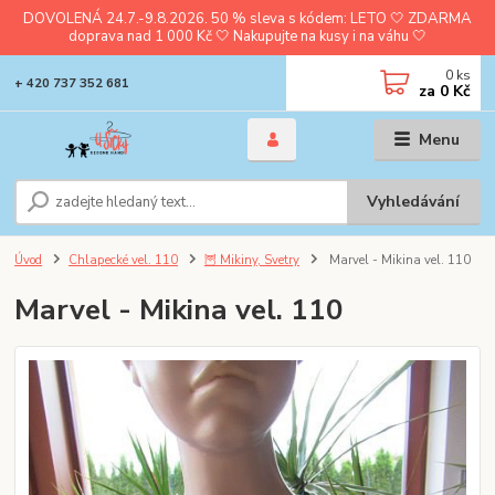
DOVOLENÁ 24.7.-9.8.2026. 50 % sleva s kódem: LETO 🤍 ZDARMA
doprava nad 1 000 Kč 🤍 Nakupujte na kusy i na váhu 🤍
0
ks
+ 420 737 352 681
za
0 Kč
Menu
Vyhledávání
Úvod
Chlapecké vel. 110
🦉 Mikiny, Svetry
Marvel - Mikina vel. 110
Marvel - Mikina vel. 110