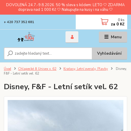
DOVOLENÁ 24.7.-9.8.2026. 50 % sleva s kódem: LETO 🤍 ZDARMA
doprava nad 1 000 Kč 🤍 Nakupujte na kusy i na váhu 🤍
0
ks
+ 420 737 352 681
za
0 Kč
Menu
Vyhledávání
Úvod
Chlapecké & Unisex v. 62
Kraťasy, Letní overaly, Plavky
Disney,
F&F - Letní setík vel. 62
Disney, F&F - Letní setík vel. 62