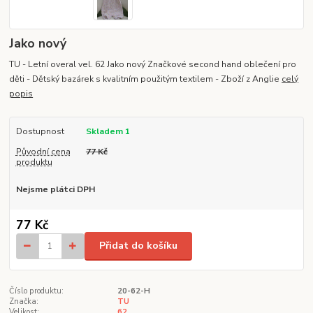
Jako nový
TU - Letní overal vel. 62 Jako nový Značkové second hand oblečení pro
děti - Dětský bazárek s kvalitním použitým textilem - Zboží z Anglie
celý
popis
Dostupnost
Skladem 1
Původní cena
77 Kč
produktu
Nejsme plátci DPH
77 Kč
Přidat do košíku
Číslo produktu:
20-62-H
Značka:
TU
Velikost:
62