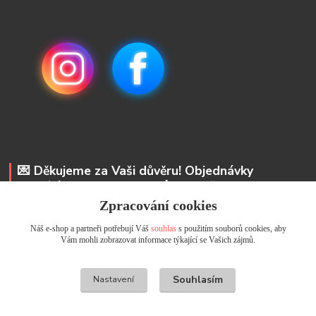
💌 Děkujeme za Vaši důvěru! Objednávky
odesíláme do 48 hodin. 📩 Na vaše e-maily
odpovíme do 24 hodin.
Zpracování cookies
Náš e-shop a partneři potřebují Váš
souhlas
s použitím souborů cookies, aby
Andrea Kyselová DiS.
Vám mohli zobrazovat informace týkající se Vašich zájmů.
+ 420 737 352 681
info@usicky.cz
Souhlasím
Nastavení