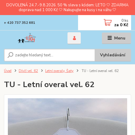
DOVOLENÁ 24.7.-9.8.2026. 50 % sleva s kódem: LETO 🤍 ZDARMA
doprava nad 1 000 Kč 🤍 Nakupujte na kusy i na váhu 🤍
0
ks
+ 420 737 352 681
za
0 Kč
Menu
Vyhledávání
Úvod
Dívčí vel. 62
Letní overaly, Šaty
TU - Letní overal vel. 62
TU - Letní overal vel. 62