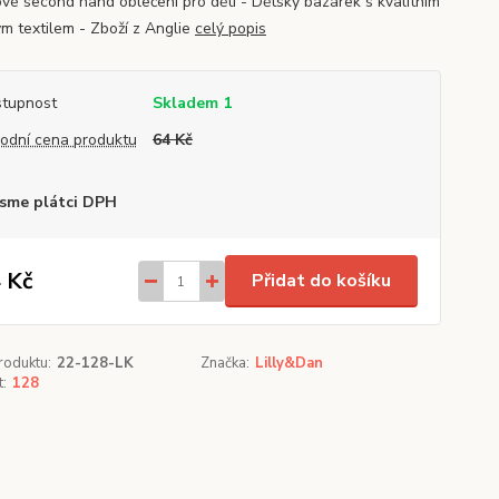
vé second hand oblečení pro děti - Dětský bazárek s kvalitním
ým textilem - Zboží z Anglie
celý popis
tupnost
Skladem 1
odní cena produktu
64 Kč
sme plátci DPH
 Kč
Přidat do košíku
roduktu:
22-128-LK
Značka:
Lilly&Dan
t:
128