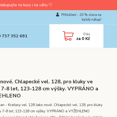
upujte na kusy i na váhu 🤍
Přihlášení - 20 % sleva na
každý nákup!
0
ks
0 737 352 681
za
0 Kč
 nové. Chlapecké vel. 128, pro kluky ve
 7-8 let, 123-128 cm výšky. VYPRÁNO a
EHLENO
Dan - Kraťasy vel. 128 Jako nové. Chlapecké vel. 128, pro kluky
u 7-8 let, 123-128 cm výšky. VYPRÁNO a VYŽEHLENO