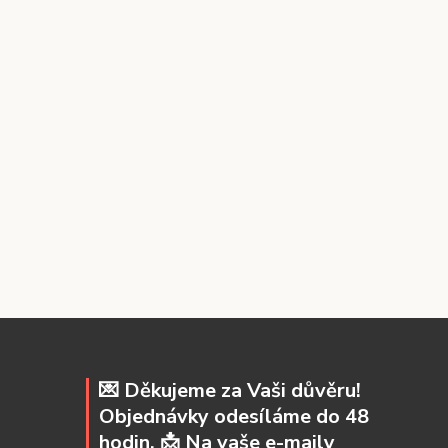
💌 Děkujeme za Vaši důvěru!
Objednávky odesíláme do 48
hodin. 📩 Na vaše e-maily