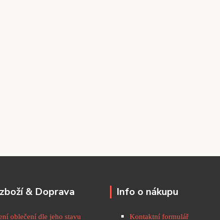
zboží & Doprava
Info o nákupu
ní oblečení dle jeho stavu
Kontaktní formulář