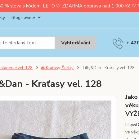
0 % sleva s kódem: LETO 🤍 ZDARMA doprava nad 1 000 Kč 🤍 Nak
kty
Blog novinek
Vyhledávání
+ 42
hlapecké vel. 128
🦇 Kraťasy, Šortky
Lilly&Dan - Kraťasy vel. 128
y&Dan - Kraťasy vel. 128
Jako
věku
VYŽ
Lilly&
ve věk