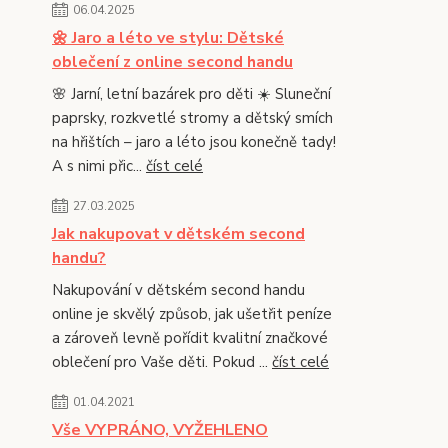
06.04.2025
🌼 Jaro a léto ve stylu: Dětské
oblečení z online second handu
🌸 Jarní, letní bazárek pro děti ☀️ Sluneční
paprsky, rozkvetlé stromy a dětský smích
na hřištích – jaro a léto jsou konečně tady!
A s nimi přic...
číst celé
27.03.2025
Jak nakupovat v dětském second
handu?
Nakupování v dětském second handu
online je skvělý způsob, jak ušetřit peníze
a zároveň levně pořídit kvalitní značkové
oblečení pro Vaše děti. Pokud ...
číst celé
01.04.2021
Vše VYPRÁNO, VYŽEHLENO