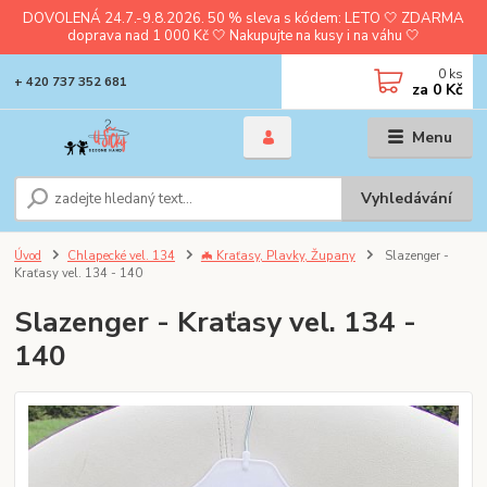
DOVOLENÁ 24.7.-9.8.2026. 50 % sleva s kódem: LETO 🤍 ZDARMA
doprava nad 1 000 Kč 🤍 Nakupujte na kusy i na váhu 🤍
0
ks
+ 420 737 352 681
za
0 Kč
Menu
Vyhledávání
Úvod
Chlapecké vel. 134
🦇 Kraťasy, Plavky, Župany
Slazenger -
Kraťasy vel. 134 - 140
Slazenger - Kraťasy vel. 134 -
140