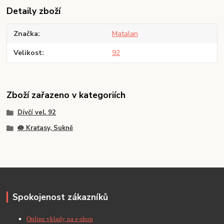
Detaily zboží
Značka
Matalan
Velikost
92
Zboží zařazeno v kategoriích
Dívčí vel. 92
🪷 Kraťasy, Sukně
Spokojenost zákazníků
Online vklady na e-shop