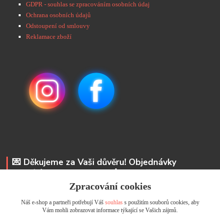
GDPR - souhlas se zpracováním osobních údaj
Ochrana osobních údajů
Odstoupení od smlouvy
Reklamace zboží
💌 Děkujeme za Vaši důvěru! Objednávky
odesíláme do 48 hodin. 📩 Na vaše e-maily
odpovíme do 24 hodin.
Zpracování cookies
Náš e-shop a partneři potřebují Váš
souhlas
s použitím souborů cookies, aby
Andrea Kyselová DiS.
Vám mohli zobrazovat informace týkající se Vašich zájmů.
+ 420 737 352 681