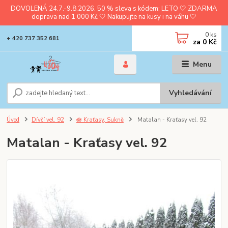
DOVOLENÁ 24.7.-9.8.2026. 50 % sleva s kódem: LETO 🤍 ZDARMA
doprava nad 1 000 Kč 🤍 Nakupujte na kusy i na váhu 🤍
0
ks
+ 420 737 352 681
za
0 Kč
Menu
Vyhledávání
Úvod
Dívčí vel. 92
🪷 Kraťasy, Sukně
Matalan - Kraťasy vel. 92
Matalan - Kraťasy vel. 92