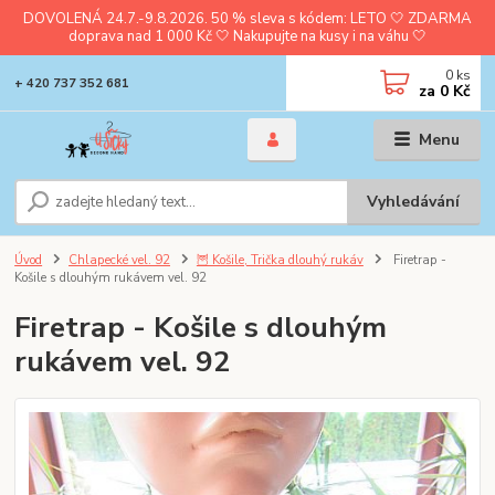
DOVOLENÁ 24.7.-9.8.2026. 50 % sleva s kódem: LETO 🤍 ZDARMA
doprava nad 1 000 Kč 🤍 Nakupujte na kusy i na váhu 🤍
0
ks
+ 420 737 352 681
za
0 Kč
Menu
Vyhledávání
Úvod
Chlapecké vel. 92
🦉 Košile, Trička dlouhý rukáv
Firetrap -
Košile s dlouhým rukávem vel. 92
Firetrap - Košile s dlouhým
rukávem vel. 92