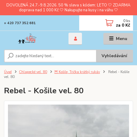
DOVOLENÁ 24.7.-9.8.2026. 50 % sleva s kódem: LETO 🤍 ZDARMA
doprava nad 1 000 Kč 🤍 Nakupujte na kusy i na váhu 🤍
0
ks
+ 420 737 352 681
za
0 Kč
Menu
Vyhledávání
Úvod
Chlapecké vel. 80
🦉 Košile, Trička krátký rukáv
Rebel - Košile
vel. 80
Rebel - Košile vel. 80