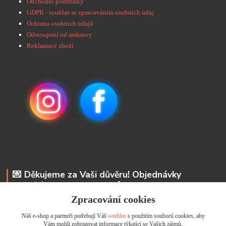
Obchodní podmínky
GDPR - souhlas se zpracováním osobních údaj
Ochrana osobních údajů
Odstoupení od smlouvy
Reklamace zboží
💌 Děkujeme za Vaši důvěru! Objednávky
odesíláme do 48 hodin. 📩 Na vaše e-maily
odpovíme do 24 hodin.
Zpracování cookies
Náš e-shop a partneři potřebují Váš
souhlas
s použitím souborů cookies, aby
Andrea Kyselová DiS.
Vám mohli zobrazovat informace týkající se Vašich zájmů.