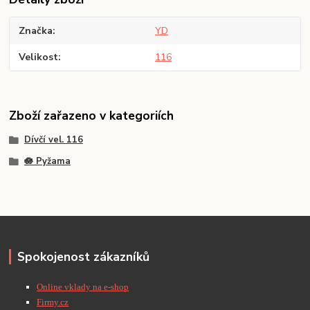
Značka
YD
Velikost
116
Zboží zařazeno v kategoriích
Dívčí vel. 116
🪷 Pyžama
Spokojenost zákazníků
Online vklady na e-shop
Firmy.cz