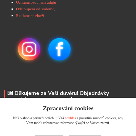
Ochrana osobních údajů
Odstoupení od smlouvy
Reklamace zboží
💌 Děkujeme za Vaši důvěru! Objednávky
odesíláme do 48 hodin. 📩 Na vaše e-maily
odpovíme do 24 hodin.
Zpracování cookies
Náš e-shop a partneři potřebují Váš
souhlas
s použitím souborů cookies, aby
Andrea Kyselová DiS.
Vám mohli zobrazovat informace týkající se Vašich zájmů.
+ 420 737 352 681