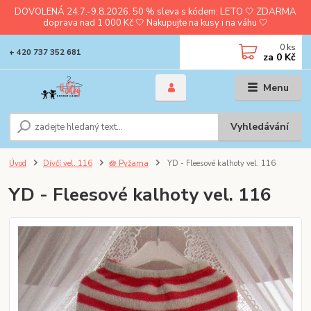
DOVOLENÁ 24.7.-9.8.2026. 50 % sleva s kódem: LETO 🤍 ZDARMA
doprava nad 1 000 Kč 🤍 Nakupujte na kusy i na váhu 🤍
0
ks
+ 420 737 352 681
za
0 Kč
Menu
Vyhledávání
Úvod
Dívčí vel. 116
🪷 Pyžama
YD - Fleesové kalhoty vel. 116
YD - Fleesové kalhoty vel. 116